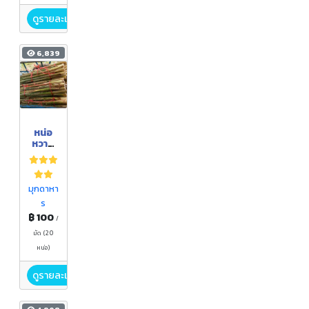
ดูรายละเอียด
6,839
หน่อ
หวาย
อินทรี
ย์
มุกดาหา
ร
฿ 100
/
มัด (20
หน่อ)
ดูรายละเอียด