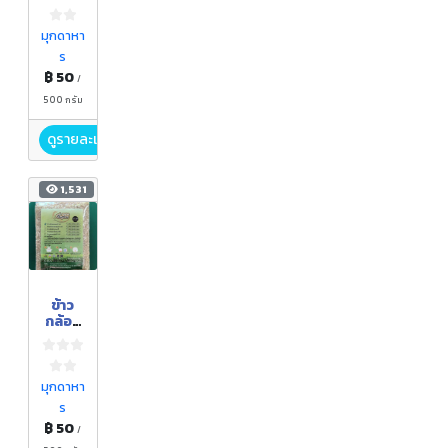
เบอร์รี่
มุกดาหา
ร
฿ 50
/
500 กรัม
ดูรายละเอียด
1,531
ข้าว
กล้อง
หอม
มะลิ
มุกดาหา
ร
฿ 50
/