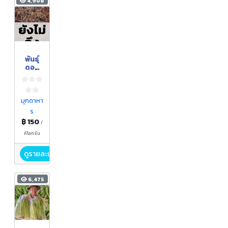
4,908
ยังไม่
ถึง
ฤดูกา
พันธุ์
ล
ดอก
กระเจี
ยว
หวาน
มุกดาหา
ร
฿ 150
/
กิโลกรัม
ดูรายละเอียด
6,475