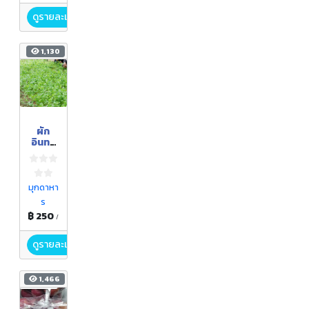
ดูรายละเอียด
1,130
ผัก
อินทรี
ย์
มุกดาหา
ร
฿ 250
/
ดูรายละเอียด
1,466