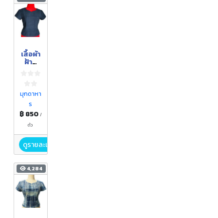
เสื้อผ้า
ฝ้าย
ย้อม
คราม
มุกดาหา
ร
฿ 850
/
ตัว
ดูรายละเอียด
4,284