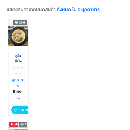
แสดงสินค้าจากชนิดสินค้า
ทั้งหมด
ใน
จ.มุกดาหาร
236
ชูใจ
แกง
หน่อไม้
ถ้วย
ร้อน /
CHUJ
มุกดาหา
AI
ร
HOT
฿ 89
CUP
/
BAMB
ถ้วย
OO
SOUP
ดูรายละเอียด
โปรโมชัน
899