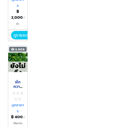
ร
฿
2,000
/
ตัว
ดูรายละเอียด
2,909
ยังไม่
ถึง
ฤดูกา
ผัก
ล
หวาน
ป่า
มุกดาหา
ร
฿ 400
/
กิโลกรัม