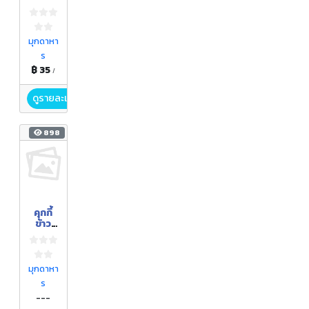
มุกดาหา
ร
฿ 35
/
ดูรายละเอียด
898
คุกกี้
ข้าว
ฮาง
มุกดาหา
ร
---