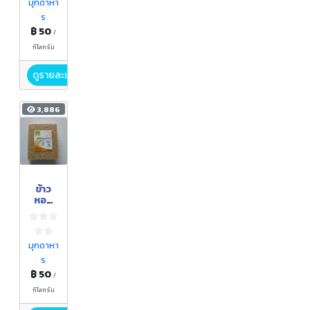
มุกดาหา
ร
฿ 50
/
กิโลกรัม
ดูรายละเอียด
3,886
ข้าว
หอม
มะลิ
105
อินทรี
ย์
มุกดาหา
ร
฿ 50
/
กิโลกรัม