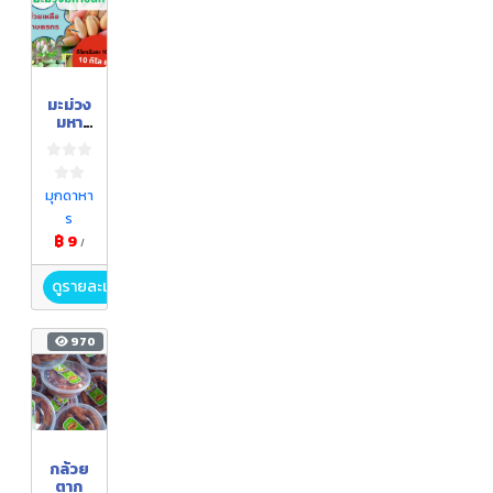
มะม่วง
มหา
ชนก
มุกดาหา
ร
฿ 9
/
ดูรายละเอียด
970
กล้วย
ตาก