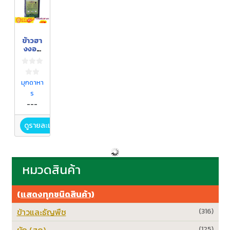
ข้าวฮา
งงอก
ไรซ์
เบอร์รี่
มุกดาหา
ร
---
ดูรายละเอียด
หมวดสินค้า
(แสดงทุกชนิดสินค้า)
ข้าวและธัญพืช
(316)
ผัก (สด)
(125)