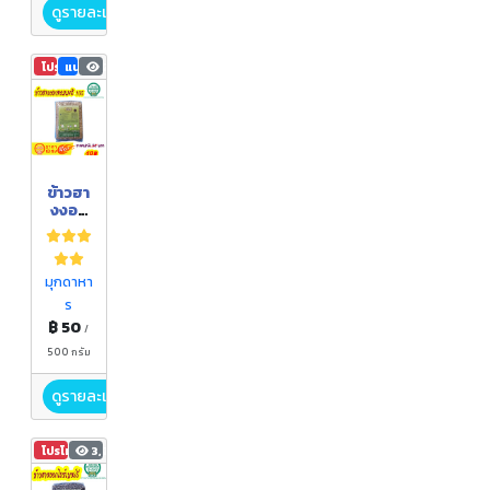
ดูรายละเอียด
โปรโมชัน
แนะนำ
21,310
ข้าวฮา
งงอก
หอม
มะลิ
105
มุกดาหา
ร
฿ 50
/
500 กรัม
ดูรายละเอียด
โปรโมชัน
3,731