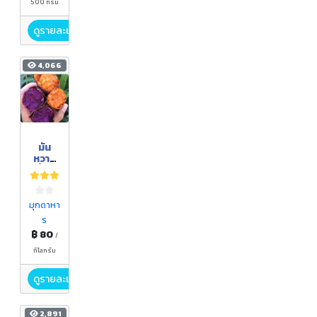
500 กรัม
ดูรายละเอียด
4,066
มัน
หวาน
ญี่ปุ่น(
สีส้ม)
มุกดาหา
ร
฿ 80
/
กิโลกรัม
ดูรายละเอียด
2,891