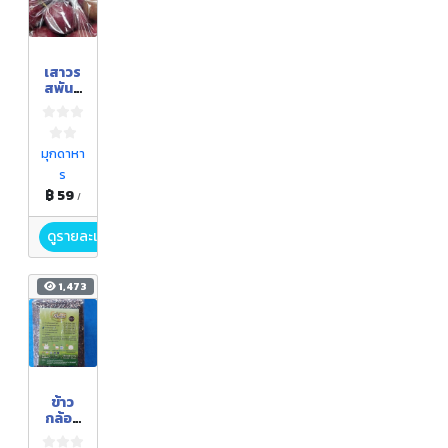
เสาวร
สพันธุ์
ไทนุง
อินทรี
ย์
มุกดาหา
ร
฿ 59
/
ดูรายละเอียด
1,473
ข้าว
กล้อง
ไรซ์