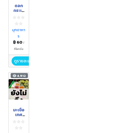
ดอก
กระเจี
ยว
หวาน
พันธ์
เพชร
มุกดาหา
น้ำผึ้ง
ร
฿ 60
/
กิโลกรัม
ดูรายละเอียด
4,912
ยังไม่
ถึง
ฤดูกา
มะเขือ
ล
เทศ
ราชินี