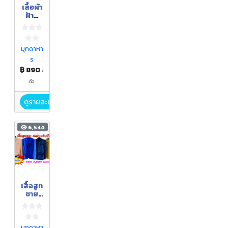
เสื้อผ้า
ฝ้าย
ย้อม
คราม
มัดหมี่
มุกดาหา
ร
฿ 890
/
ตัว
ดูรายละเอียด
6,544
เสื้อสูท
ชาย
ผ้าฝ้าย
เข็นมือ
มุกดาหา