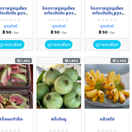
ตราสบู่สมุนไพร
จิตตราสบู่สมุนไพร
จิตตราสบู่สมุนไพร
ัดเข้มข้น สูตร
สกัดเข้มข้น สูตร
สกัดเข้มข้น สูตร
มว่านตาลเดี่ยว
ผสมย่านาง มะนาว
ผสมขมิ้น น้ำผึ้ง
นมแพะ
ช่วยดีท็อกและผลัด
ปกป้องและฟื้นฟู
อุตรดิตถ์
อุตรดิตถ์
อุตรดิตถ์
เซลล์ผิว เพิ่มความ
สภาพผิว เพิ่มความ
ขาวใส เนียนนุ่ม น่า
กระจ่างใส เนียนนุ่ม
฿ 50
฿ 50
฿ 50
/ ก้อน
/ ก้อน
/ ก้อน
สัมผัส
ชุ่มชื้น
ดูรายละเอียด
ดูรายละเอียด
ดูรายละเอียด
1,453
1,859
3,394
ฝรั่งหงเป่าสือ
ฝรั่งกิมจู
กล้วยไข่