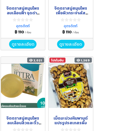
จิตตราสบู่สมุนไพร
จิตตราสบู่สมุนไพร
ลบเลือนฝ้า จุดด่าง
เพื่อผิวกระจ่างใส
ดำ สูตรผสมว่านตาล
อ่อนกว่าวัย สูตร
เดี่ยว ว่านนางคำ และ
ผสมว่านหางจระเข้
อุตรดิตถ์
อุตรดิตถ์
น้ำผึ้ง
แตงกวา และมะนาว
฿ 110
฿ 110
/ ก้อน
/ ก้อน
ดูรายละเอียด
ดูรายละเอียด
2,021
โปรโมชัน
1,269
จิตตราสบู่สมุนไพร
เม็ดมะม่วงหิมพานต์
ลบเลือนสิวและริ้ว
แปรรูปรสเกสรผึ้ง
รอย สูตรผสมบัวบก