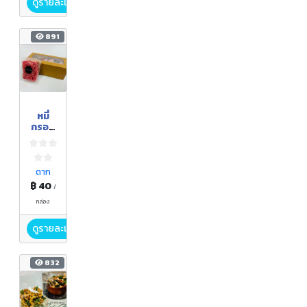
ดูรายละเอียด
891
หมี่
กรอบ
สมุนไพ
ร
ตาก
฿ 40
/
กล่อง
ดูรายละเอียด
832