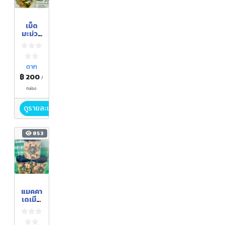
เม็ด
มะม่วง
หิมพาน
ต์
สมุนไพ
ร
ตาก
฿ 200
/
กล่อง
ดูรายละเอียด
853
แมคคา
เดเมีย
สมุนไพ
ร