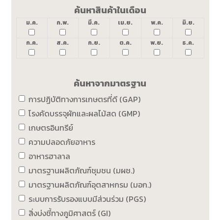
ค้นหาสินค้าในเดือน
ม.ค.
ก.พ.
มี.ค.
เม.ย.
พ.ค.
มิ.ย.
ก.ค.
ส.ค.
ก.ย.
ต.ค.
พ.ย.
ธ.ค.
ค้นหาจากมาตรฐาน
การปฏิบัติทางการเกษตรที่ดี (GAP)
โรงคัดบรรจุผักและผลไม้สด (GMP)
เกษตรอินทรีย์
ความปลอดภัยอาหาร
อาหารฮาลาล
มาตรฐานผลิตภัณฑ์ชุมชน (มผช.)
มาตรฐานผลิตภัณฑ์อุตสาหกรม (มอก.)
ระบบการรับรองแบบมีส่วนร่วม (PGS)
สิ่งบ่งชี้ทางภูมิศาสตร์ (GI)