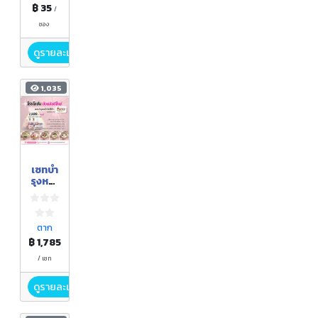
฿ 35
/
ซอง
ดูรายละเอียด
1,035
เซทบำ
รุงหน้า
ใสไร้ฝ้า
ตาก
฿ 1,785
/ เซท
ดูรายละเอียด