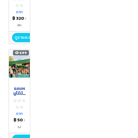
ตาก
฿ 320
/
เซ็ท
ดูรายละเอียด
689
แคบห
มูไร้มัน
แคบห
มูติด
มัน
ตาก
฿ 50
/
ถุง