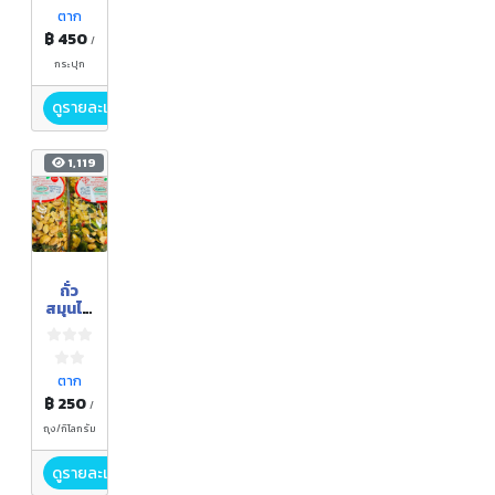
ตาก
฿ 450
/
กระปุก
ดูรายละเอียด
1,119
ถั่ว
สมุนไพ
ร
ตาก
฿ 250
/
ถุง/กิโลกรัม
ดูรายละเอียด