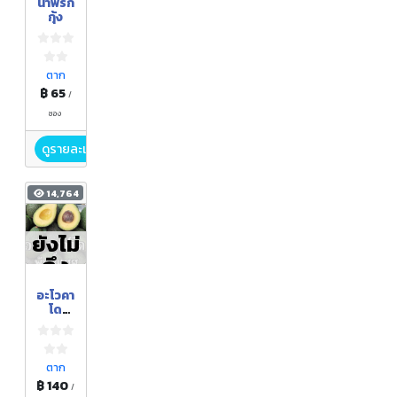
น้ำพริก
กุ้ง
ตาก
฿ 65
/
ซอง
ดูรายละเอียด
14,764
ยังไม่
ถึง
ฤดูกา
อะโวคา
ล
โด
พันธุ์
แฮส
ตาก
฿ 140
/