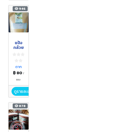
946
แป้ง
กล้วย
ตาก
฿ 80
/
ซอง
ดูรายละเอียด
878