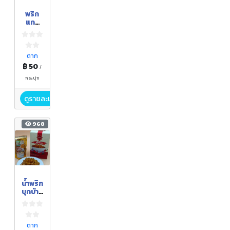
พริก
แกง
เผ็ด
ตาก
฿ 50
/
กระปุก
ดูรายละเอียด
968
น้ำพริก
บุกบ้าน
ท่าสอง
ยาง
ตาก