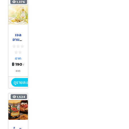
1,376
เจล
อาบน้ำ
มะเฟือ
ง ผสม
ทา
นาคา
ตาก
ผสม
฿ 190
/
สาร
สกัด
ขวด
รังไหม
และ
ดูรายละเอียด
สมุนไพ
ร
1,524