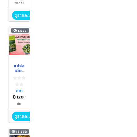
กิโลกรัม
ดูรายละเอียด
1,555
แปจ่อ
เขียว
รส
สาหร่า
ยวาซา
บิ
ตาก
฿ 120
/
ชิ้น
ดูรายละเอียด
13,533