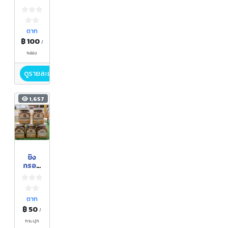
ชนัญ
ธิดา
ตาก
฿ 100
/
กล่อง
ดูรายละเอียด
1,657
ขิง
กรอบ
แก้ว
รสน้ำ
ผึ้ง
ตาก
฿ 50
/
กระปุก