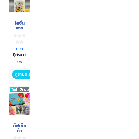
โลชั่น
สาร
สกัด
เมล็ด
ลำไย
ผสม
ตาก
สาร
฿ 190
/
สกัด
ทา
ขวด
นาคา
ผสม
ดูรายละเอียด
สาร
สกัด
รังไหม
ใหม่
603
กิ๊ฟเซ็ท
ถั่ว
ทอด