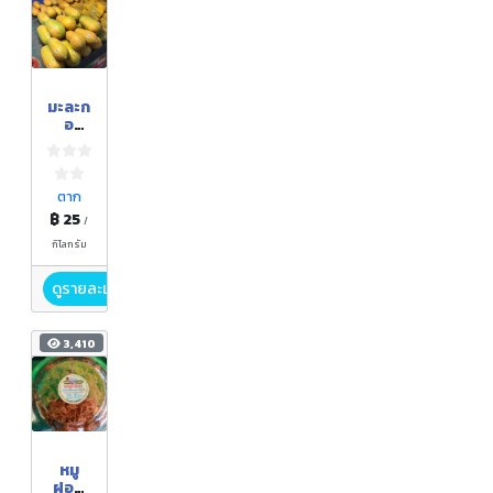
มะละก
อ
ฮอลแ
ลนด์
ตาก
฿ 25
/
กิโลกรัม
ดูรายละเอียด
3,410
หมู
ฝอย