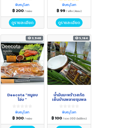
พิษณุโลก
พิษณุโลก
฿ 200
฿ 99
/ กล่อง
/ แพ็ค (4ซอง)
ดูรายละเอียด
ดูรายละเอียด
3,948
5,164
Deecota "หนูอบ
น้ำมันมะพร้าวสกัด
โอ่ง "
เย็นบ้านพลายชุมพล
พิษณุโลก
พิษณุโลก
฿ 300
฿ 100
/ กล่อง
/ ขวด (100 มิลลิลิตร)