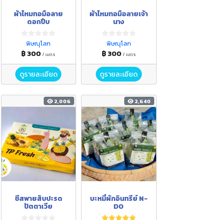
ผ้าไหมทอมือลาย
ผ้าไหมทอมือลายเจ้า
ดอกปีบ
นาง
พิษณุโลก
พิษณุโลก
฿ 300
฿ 300
/ เมตร
/ เมตร
ดูรายละเอียด
ดูรายละเอียด
2,006
2,640
ชีสพายสับปะรด
บะหมี่ผักอินทรีย์ N-
ปัตตาเวีย
DO