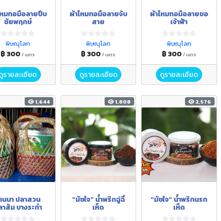
ไหมทอมือลายปีบ
ผ้าไหมทอมือลายจับ
ผ้าไหมทอมือลายขอ
ชัยพฤกษ์
สาย
เจ้าฟ้า
พิษณุโลก
พิษณุโลก
พิษณุโลก
฿ 300
฿ 300
฿ 300
/ เมตร
/ เมตร
/ เมตร
ดูรายละเอียด
ดูรายละเอียด
ดูรายละเอียด
1,644
1,808
2,576
้านนา ปลาสวน
"มัชใจ" น้ำพริกฉู่ฉี่
"มัชใจ" น้ำพริกนรก
ลาส้ม บางระกำ
เห็ด
เห็ด