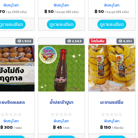
พิษณุโลก
พิษณุโลก
พิษณุโลก
 70
฿ 50
฿ 50
/ ถุง (500 กรัม)
/ กระปุก (135 กรัม)
/ กระปุก (135 กรัม)
ดูรายละเอียด
ดูรายละเอียด
ดูรายละเอียด
1,934
2,563
โปรโมชัน
4,351
ยังไม่ถึง
ฤดูกาล
ะยงชิดผลสด
น้ำปลาร้าปูนา
มะขามแช่อิ่ม
พิษณุโลก
พิษณุโลก
พิษณุโลก
฿ 300
฿ 45
฿ 150
/ กล่อง
/ ขวด
/ กิโลกรัม