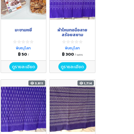
มะขามหยี
ผ้าไหมทอมือลาย
สร้อยสยาม
พิษณุโลก
พิษณุโลก
฿ 50
฿ 300
/
/ เมตร
ดูรายละเอียด
ดูรายละเอียด
3,811
1,714