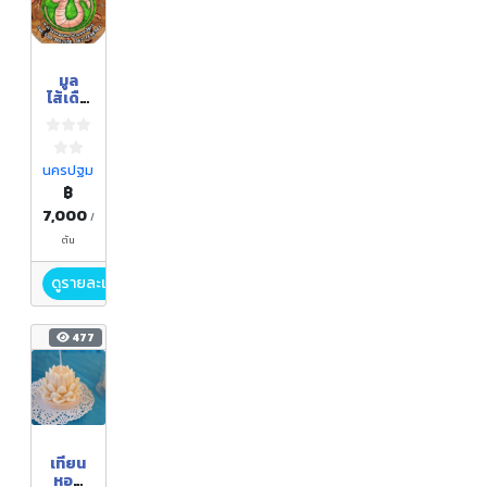
มูล
ไส้เดือ
น
นครปฐม
฿
7,000
/
ตัน
ดูรายละเอียด
477
เทียน
หอม