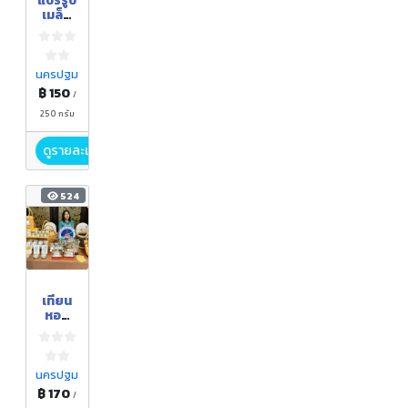
แปรรูป
เมล็ด
ธัญญ
พืช
นครปฐม
฿ 150
/
250 กรัม
ดูรายละเอียด
524
เทียน
หอม
แฟนซี
นครปฐม
฿ 170
/