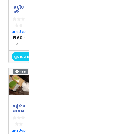
สบู่ไช
เท้าน้ำ
ผึ้ง
นครปฐม
฿ 60
/
ก้อน
ดูรายละเอียด
478
สบู่ว่าน
งาช้าง
นครปฐม