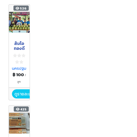
526
ส้มโอ
ทองดี
นครปฐม
฿ 100
/
ลูก
ดูรายละเอียด
425