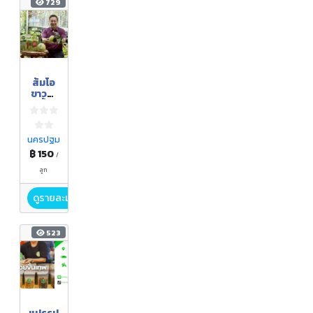
729
ส้มโอ
ขาวน้ำ
ผึ้ง
นครปฐม
฿ 150
/
ลูก
ดูรายละเอียด
523