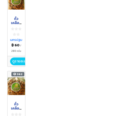
ถั่ว
เคลือบ
งาผสม
ขาวดำ
นครปฐม
฿ 60
/
280 กรัม
ดูรายละเอียด
362
ถั่ว
เคลือบ
งาผสม