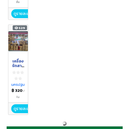
ชิ้น
ดูรายละเอียด
529
เครื่อง
จักสาน
ทำจาก
ผักตบ
ชวา
นครปฐม
฿ 320
/
ใบ
ดูรายละเอียด