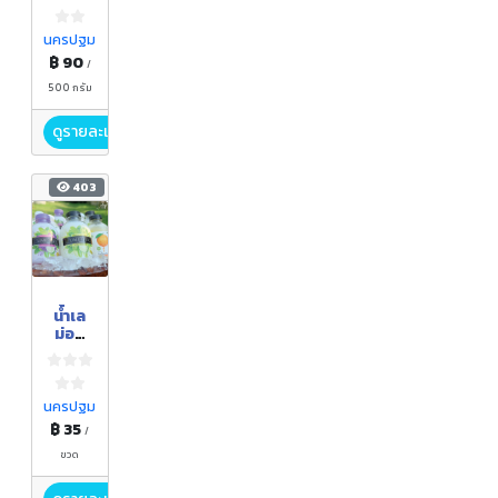
ขาวดำ
นครปฐม
฿ 90
/
500 กรัม
ดูรายละเอียด
403
น้ำเล
ม่อน
พร้อม
ดื่ม
นครปฐม
฿ 35
/
ขวด