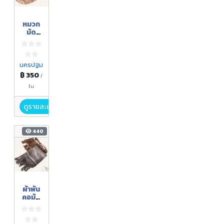
หมวก
มัด
ย้อมสี
ธรรมช
าติ
นครปฐม
฿ 350
/
ใบ
ดูรายละเอียด
440
ผ้าพัน
คอมัด
ย้อม