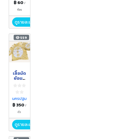
฿ 60
/
ก้อน
ดูรายละเอียด
559
เสื้อมัด
ย้อมสี
ธรรมช
าติ
นครปฐม
฿ 350
/
ตัว
ดูรายละเอียด