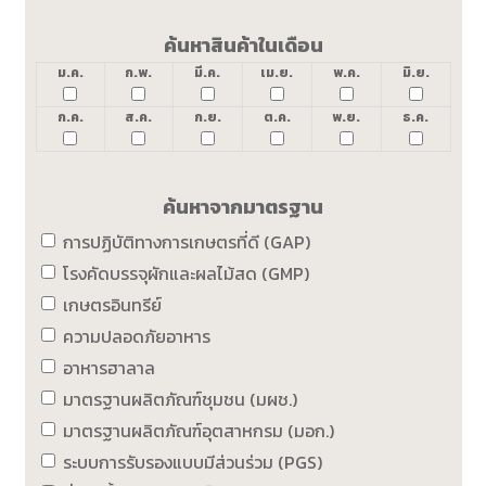
ค้นหาสินค้าในเดือน
ม.ค.
ก.พ.
มี.ค.
เม.ย.
พ.ค.
มิ.ย.
ก.ค.
ส.ค.
ก.ย.
ต.ค.
พ.ย.
ธ.ค.
ค้นหาจากมาตรฐาน
การปฏิบัติทางการเกษตรที่ดี (GAP)
โรงคัดบรรจุผักและผลไม้สด (GMP)
เกษตรอินทรีย์
ความปลอดภัยอาหาร
อาหารฮาลาล
มาตรฐานผลิตภัณฑ์ชุมชน (มผช.)
มาตรฐานผลิตภัณฑ์อุตสาหกรม (มอก.)
ระบบการรับรองแบบมีส่วนร่วม (PGS)