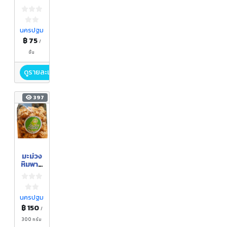
แฟนซี
นครปฐม
฿ 75
/
ชิ้น
ดูรายละเอียด
397
มะม่วง
หิมพาน
ต์
เคลือบ
งาขาว
นครปฐม
฿ 150
/
300 กรัม