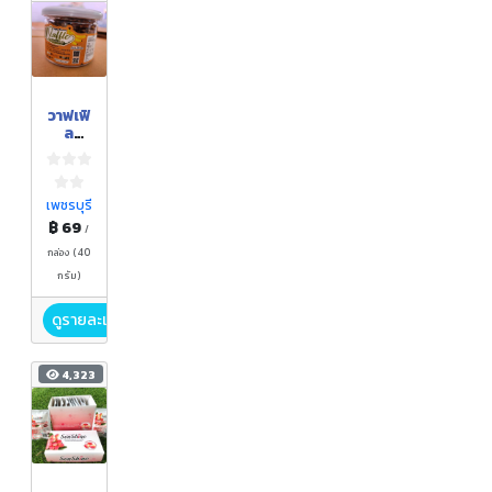
วาฟเฟิ
ล
กรอบ
กล้วย
หอม
ทอง
เพชรบุรี
฿ 69
/
กล่อง (40
กรัม)
ดูรายละเอียด
4,323