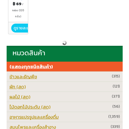
ย์
฿ 69
/
กล่อง (120
กรัม)
ดูรายละเอียด
หมวดสินค้า
(แสดงทุกชนิดสินค้า)
ข้าวและธัญพืช
(315)
ผัก (สด)
(121)
ผลไม้ (สด)
(371)
ไม้ดอกไม้ประดับ (สด)
(56)
อาหารแปรรูปและเครื่องดื่ม
(1,359)
สมุนไพรและเครื่องสำอาง
(339)