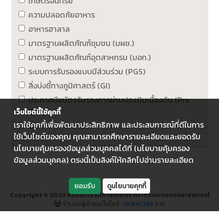
เกษตรอินทรีย์
ความปลอดภัยอาหาร
อาหารฮาลาล
มาตรฐานผลิตภัณฑ์ชุมชน (มผช.)
มาตรฐานผลิตภัณฑ์อุตสาหกรม (มอก.)
ระบบการรับรองแบบมีส่วนร่วม (PGS)
สิ่งบ่งชี้ทางภูมิศาสตร์ (GI)
ประกาศนียบัตรรับรองการผ่านประเมินเบื้องต้น (Pre
GAP)
เว็บไซต์นี้ใช้คุกกี้
เราใช้คุกกี้เพื่อพัฒนาประสิทธิภาพ และประสบการณ์ที่ดีในการ
อื่น ๆ
ใช้เว็บไซต์ของคุณ คุณสามารถศึกษารายละเอียดและยอดรับ
นโยบายคุ้มครองข้อมูลส่วนบุคคลได้ที่ (นโยบายคุ้มครอง
ข้อมูลส่วนบุคคล) ตรงนี้เป็นลิงค์ให้คลิกไปอ่านรายละเอียด
ยอมรับ
ดูนโยบายคุกกี้
Copyright © 2023 กรมส่งเสริมการเกษตร กระทรวงเกษตรและสหกรณ์
จำนวนผู้เข้าชมเว็บไซต์ :
19,847,365
ราย