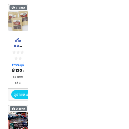
3,892
เนื้อ
แดด
เดียว
พร้อม
ทาน
(รส
เพชรบุรี
เค็ม)
฿ 130
/
ถุง (100
กรัม)
ดูรายละเอียด
2,072