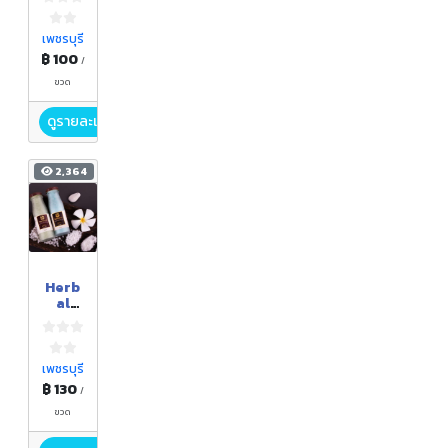
ดอก
เกลือ
บริสุท
เพชรบุรี
ธิ์
฿ 100
/
ขวด
ดูรายละเอียด
2,364
Herb
al
Bath
Salt
ดอก
เกลือ
เพชรบุรี
แช่
฿ 130
/
ขวด