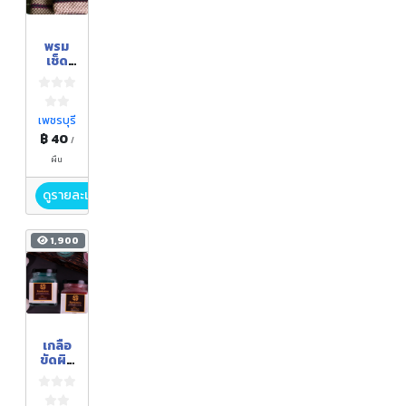
พรม
เช็ด
เท้าจาก
เศษผ้า
(ขนาด
ใหญ่)
เพชรบุรี
฿ 40
/
ผืน
ดูรายละเอียด
1,900
เกลือ
ขัดผิว
ใน
น้ำนม
กังหัน