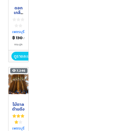
ดอก
เกลือ
ขัดหน้า
สมุนไพ
รพิเศษ
กังหัน
เพชรบุรี
ทอง
฿ 130
/
กระปุก
ดูรายละเอียด
7,246
ไม้ตาล
ต้านตึง
เพชรบุรี