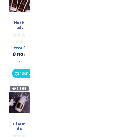
Herb
al
Body
Lotio
n
โลชั่น
เพชรบุรี
สมุนไพ
฿ 195
/
รบำรุง
ผิว
ขวด
ดูรายละเอียด
2,568
Fleur
de
Sel