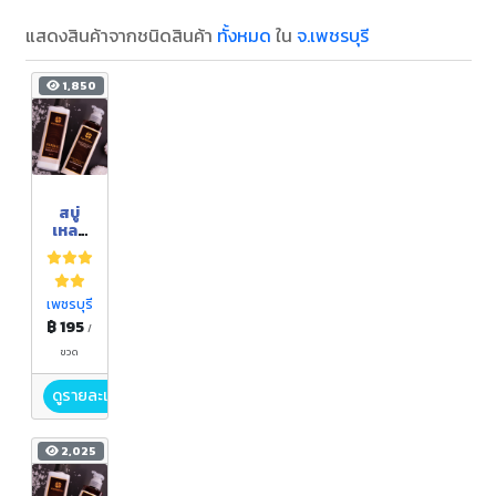
แสดงสินค้าจากชนิดสินค้า
ทั้งหมด
ใน
จ.เพชรบุรี
1,850
สบู่
เหลว
ดอก
เกลือ
สมุนไพ
ร
เพชรบุรี
฿ 195
/
ขวด
ดูรายละเอียด
2,025