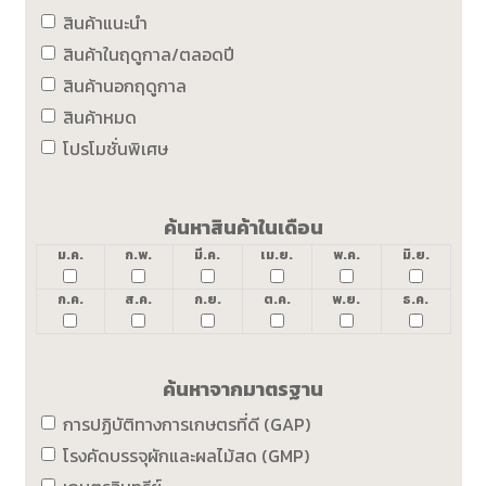
สินค้าแนะนำ
สินค้าในฤดูกาล/ตลอดปี
สินค้านอกฤดูกาล
สินค้าหมด
โปรโมชั่นพิเศษ
ค้นหาสินค้าในเดือน
ม.ค.
ก.พ.
มี.ค.
เม.ย.
พ.ค.
มิ.ย.
ก.ค.
ส.ค.
ก.ย.
ต.ค.
พ.ย.
ธ.ค.
ค้นหาจากมาตรฐาน
การปฏิบัติทางการเกษตรที่ดี (GAP)
โรงคัดบรรจุผักและผลไม้สด (GMP)