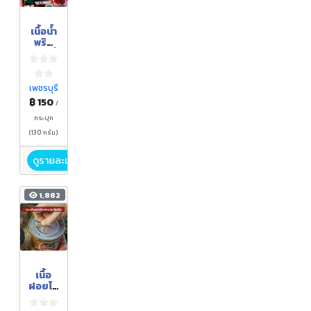
เนื้อน้ำ
พริก
กะเหรี่
ยง
เพชรบุรี
฿ 150
/
กระปุก
(130 กรัม)
ดูรายละเอียด
1,882
เนื้อ
ฝอยโค
สไมล์
(รส