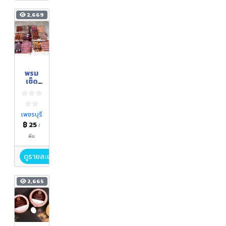
2,669
พรม
เช็ด
เท้าจาก
เศษผ้า
(ขนาด
กลาง)
เพชรบุรี
฿ 25
/
ผืน
ดูรายละเอียด
2,665