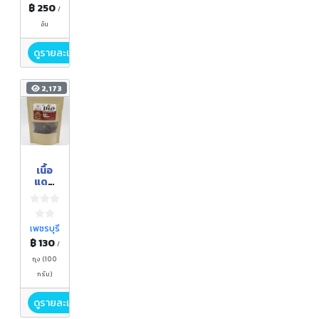
฿ 250
/
อัน
ดูรายละเอียด
2,173
เนื้อ
แดด
เดียว
พร้อม
ทาน
(รส
เพชรบุรี
หวาน)
฿ 130
/
ถุง (100
กรัม)
ดูรายละเอียด