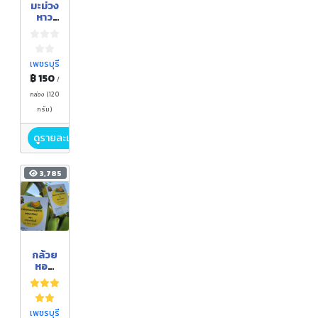
มะม่วง
หาว
มะนาว
โห่อบ
แห้ง
เพชรบุรี
฿ 150
/
กล่อง (120
กรัม)
ดูรายละเอียด
3,785
กล้วย
หอม
ทอง
ตาก
แสง
อาทิต
เพชรบุรี