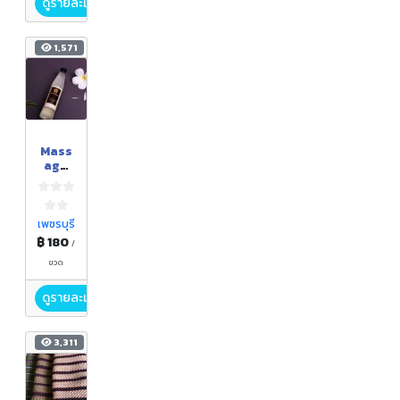
ดูรายละเอียด
1,571
Mass
age
Oil
น้ำมัน
บำรุง
ผิว
เพชรบุรี
฿ 180
/
ขวด
ดูรายละเอียด
3,311