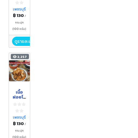
ดั้งเดิม
)
เพชรบุรี
฿ 130
/
กระปุก
(100 กรัม)
ดูรายละเอียด
2,257
เนื้อ
ฝอยโค
สไมล์
(รส
สมุนไพ
ร)
เพชรบุรี
฿ 130
/
กระปุก
(100 กรัม)