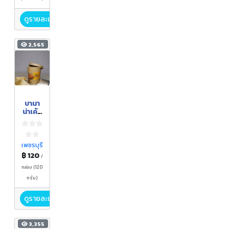
ดูรายละเอียด
2,565
บานา
น่าเค้ก
ดีไอ
วาย
(แป้ง
สำเร็จ
เพชรบุรี
รูป
฿ 120
/
สำหรับ
ทำเค้ก
กล่อง (120
กล้วย
กรัม)
หอม)
ตราซัน
ดูรายละเอียด
ชายน์
3,355