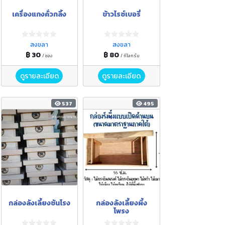
เครื่องแกงคั่วกลิ้ง
ข้าวไรซ์เบอรี่
สงขลา
สงขลา
฿ 30
฿ 80
/ ซอง
/ กิโลกรัม
ดูรายละเอียด
ดูรายละเอียด
537
495
กล่องลังเลี้ยงชันโรง
กล่องลังเลี้ยงผึ้ง
โพรง