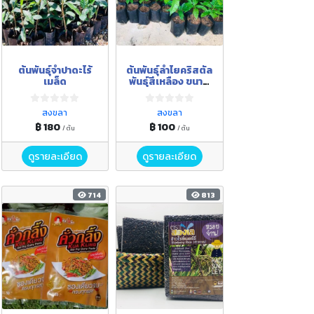
ต้นพันธุ์จำปาดะไร้
ต้นพันธุ์ลำไยคริสตัล
เมล็ด
พันธุ์สีเหลือง ขนาด
ความสูง 40-50
เซนติเมตร
สงขลา
สงขลา
฿ 180
฿ 100
/ ต้น
/ ต้น
ดูรายละเอียด
ดูรายละเอียด
714
813