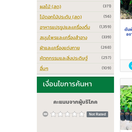
ผลไม้ (สด)
(371)
ไม้ดอกไม้ประดับ (สด)
(56)
อาหารแปรรูปและเครื่องดื่ม
(1,359)
ต้นพ
อรา
สมุนไพรและเครื่องสำอาง
(339)
ยอด
สู
ผ้าและเครื่องแต่งกาย
(268)
หัตถกรรมและสิ่งประดิษฐ์
(257)
อื่นๆ
(109)
เงื่อนไขการค้นหา
คะแนนจากผู้บริโภค
Not Rated