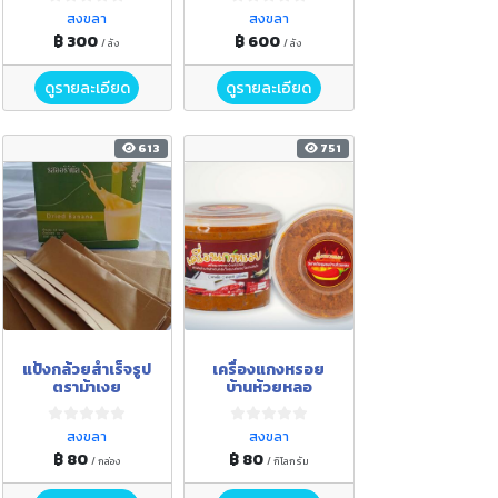
สงขลา
สงขลา
฿ 300
฿ 600
/ ลัง
/ ลัง
ดูรายละเอียด
ดูรายละเอียด
613
751
แป้งกล้วยสำเร็จรูป
เครื่องแกงหรอย
ตราม้าเงย
บ้านห้วยหลอ
สงขลา
สงขลา
฿ 80
฿ 80
/ กล่อง
/ กิโลกรัม