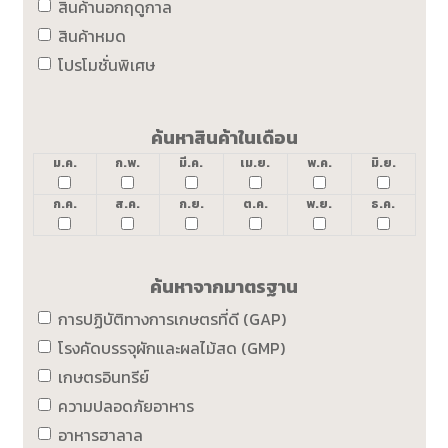
สินค้านอกฤดูกาล
สินค้าหมด
โปรโมชั่นพิเศษ
ค้นหาสินค้าในเดือน
ม.ค.
ก.พ.
มี.ค.
เม.ย.
พ.ค.
มิ.ย.
ก.ค.
ส.ค.
ก.ย.
ต.ค.
พ.ย.
ธ.ค.
ค้นหาจากมาตรฐาน
การปฏิบัติทางการเกษตรที่ดี (GAP)
โรงคัดบรรจุผักและผลไม้สด (GMP)
เกษตรอินทรีย์
ความปลอดภัยอาหาร
อาหารฮาลาล