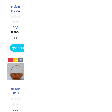
กล้วย
กรอบ
แก้ว
ขนาด
500
กรัม -
สตูล
รส
฿ 90
/
หวาน -
ถุง
ดูรายละเอียด
โปรโมชัน
ขายดี
3,991
ตะกร้า
สาน
จากต้น
คลุ้ม
ขนาด
8 นิ้ว
สตูล