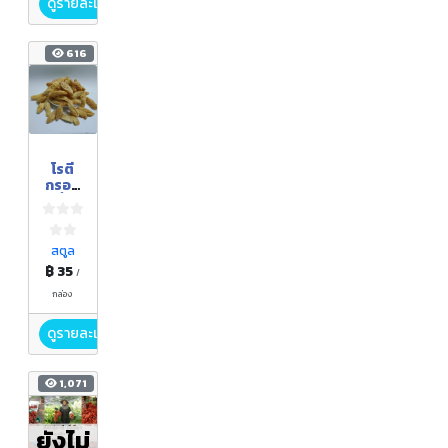
ดูรายละเอียด
616
โรตี
กรอบ
จิ๋ว
(กล่อง
ละ 170
กรัม)
สตูล
฿ 35
/
กล่อง
ดูรายละเอียด
1,071
ยังไม่