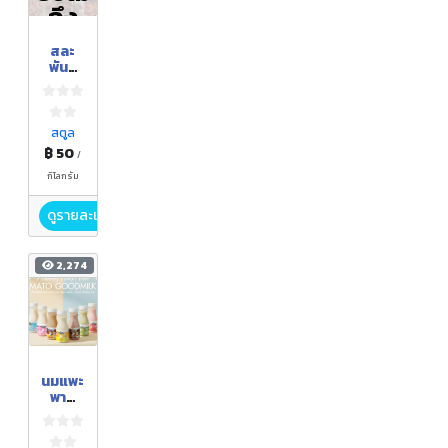
ถึง
ฤดูกา
สละ
ล
พันธุ์
สุมาลี
สตูล
฿ 50
/
กิโลกรัม
ดูรายละเอียด
2,274
นมแพะ
พาส
เจอ
ไรส์
150 ml