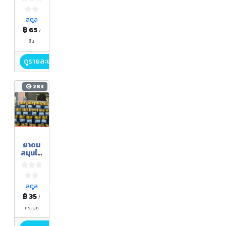
รเขา
น้อย
สตูล
฿ 65
/
ชิ้น
ดูรายละเอียด
283
ยาดม
สมุนไพ
รเขา
น้อย
สตูล
฿ 35
/
กระปุก