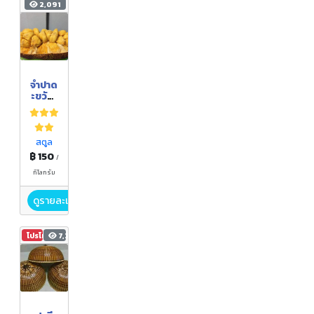
2,091
จำปาด
ะขวัญ
สตูล
สวนตา
เดอิน
สตูล
฿ 150
/
กิโลกรัม
ดูรายละเอียด
โปรโมชัน
7,284