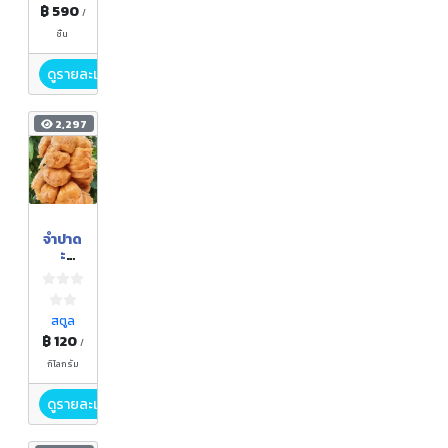
฿ 590
/
ชิ้น
ดูรายละเอียด
2,297
จำปาด
ะ
ควนโด
น
สตูล
฿ 120
/
กิโลกรัม
ดูรายละเอียด