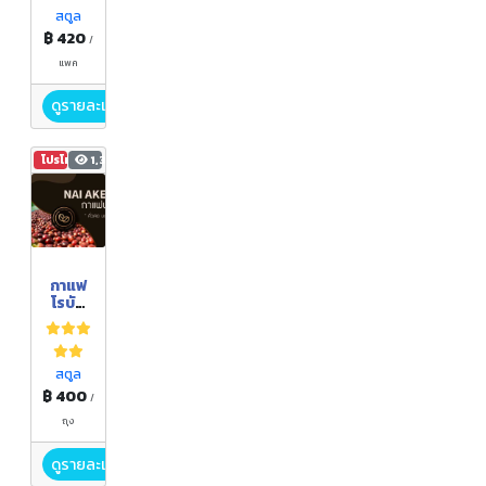
แพ็ค
สตูล
12 ขวด
฿ 420
/
แพค
ดูรายละเอียด
โปรโมชัน
1,354
กาแฟ
โรบัส
ต้า
500
กรัม
สตูล
฿ 400
/
ถุง
ดูรายละเอียด