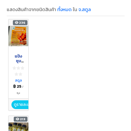
แสดงสินค้าจากชนิดสินค้า
ทั้งหมด
ใน
จ.สตูล
236
แป้ง
ชุบ
ทอด
สมุนไพ
รเขา
น้อย
สตูล
฿ 25
/
ถุง
ดูรายละเอียด
213