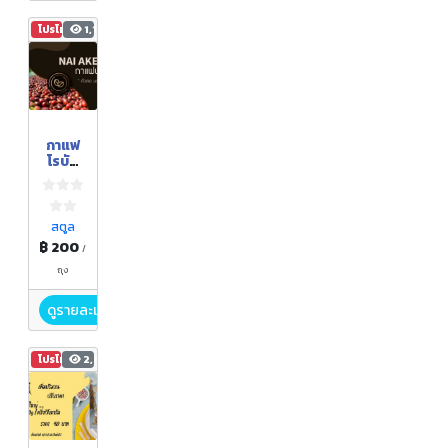
โปรโมชัน
1,128
กาแฟ
โรบัส
ต้า
250
กรัม
สตูล
฿ 200
/
ถุง
ดูรายละเอียด
โปรโมชัน
2,829