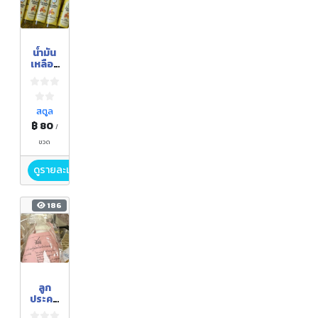
น้ำมัน
เหลือง
สมุนไพ
รเขา
น้อย
สตูล
฿ 80
/
ขวด
ดูรายละเอียด
186
ลูก
ประคบ
สมุนไพ