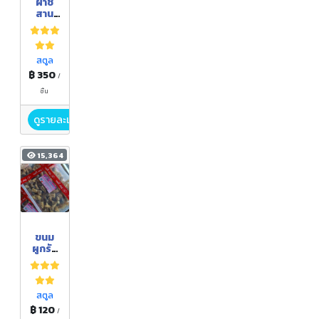
ฝาชี
สาน
จากต้น
คลุ้ม
ขนาด
เส้นผ่า
สตูล
ศูนย์ก
฿ 350
/
ลาง 12
นิ้ว
ชิ้น
ดูรายละเอียด
15,364
ขนม
ผูกรัก
แบบ
กล่อง
(350
กรัม)
สตูล
฿ 120
/