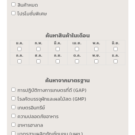
สินค้าหมด
โปรโมชั่นพิเศษ
ค้นหาสินค้าในเดือน
ม.ค.
ก.พ.
มี.ค.
เม.ย.
พ.ค.
มิ.ย.
ก.ค.
ส.ค.
ก.ย.
ต.ค.
พ.ย.
ธ.ค.
ค้นหาจากมาตรฐาน
การปฏิบัติทางการเกษตรที่ดี (GAP)
โรงคัดบรรจุผักและผลไม้สด (GMP)
เกษตรอินทรีย์
ความปลอดภัยอาหาร
อาหารฮาลาล
มาตรฐานผลิตภัณฑ์ชุมชน (มผช.)