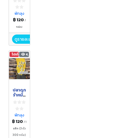
ทิพย์
ตะวัน
พัทลุง
฿ 120
/
กล่อง
ดูรายละเอียด
โปรโมชัน
4,327
ปลาดุก
ร้าหมัก
สมุนไพ
รเงาะ
ป่า
ซาไก
พัทลุง
฿ 120
/ 1
แพ็ค (3 ตัว
300 กรัม)