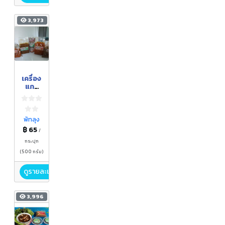
3,973
เครื่อง
แกง
บ้าน
ศาลา
ตำเสา
พัทลุง
฿ 65
/
กระปุก
(500 กรัม)
ดูรายละเอียด
3,996