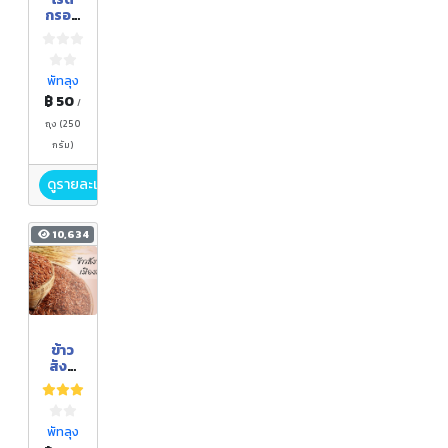
กรอบ
พอดี
คำ
พัทลุง
฿ 50
/
ถุง (250
กรัม)
ดูรายละเอียด
10,634
ข้าว
สังข์
หยด
ซ้อม
มือ
พัทลุง