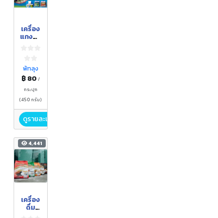
เครื่อง
แกงทุ่ง
ยาว
พัทลุง
฿ 80
/
กระปุก
(450 กรัม)
ดูรายละเอียด
4,441
เครื่อง
ดื่ม
ธัญพืช