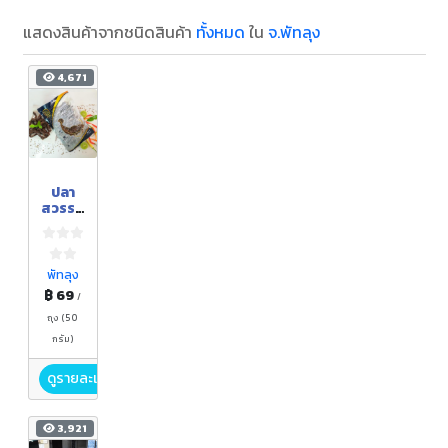
แสดงสินค้าจากชนิดสินค้า
ทั้งหมด
ใน
จ.พัทลุง
4,671
ปลา
สวรรค์
สมุนไพ
ร
พัทลุง
฿ 69
/
ถุง (50
กรัม)
ดูรายละเอียด
3,921