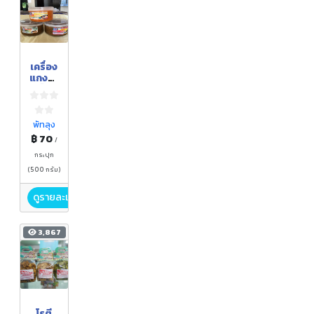
เครื่อง
แกงตำ
มือ
บ้านนา
มะพร้า
ว
พัทลุง
฿ 70
/
กระปุก
(500 กรัม)
ดูรายละเอียด
3,867
โรตี