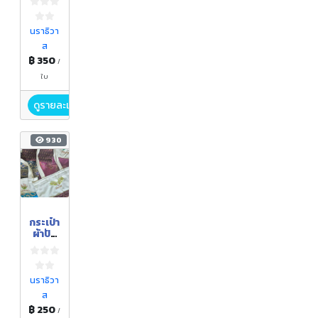
นราธิวา
ส
฿ 350
/
ใบ
ดูรายละเอียด
930
กระเป๋า
ผ้าปัก
ลาย
นราธิวา
ส
฿ 250
/