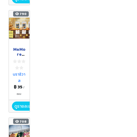
790
MeMo
re
ขนม
เห็ด
เทมปุร
ะกรอบ
นราธิวา
ส
฿ 35
/
ซอง
ดูรายละเอียด
708