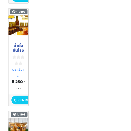
1,009
น้ำผึ้ง
ชันโรง
นราธิวา
ส
฿ 250
/
ขวด
ดูรายละเอียด
1,106