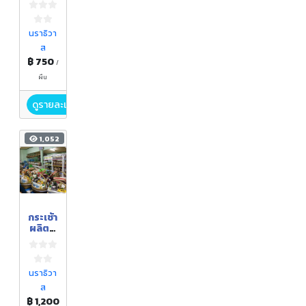
นราธิวา
ส
฿ 750
/
ผืน
ดูรายละเอียด
1,052
กระเช้า
ผลิตภั
ณฑ์
แปรรูป
จากลูก
หยีบูโด
นราธิวา
น้ำผึ้งบู
ส
โด ชุด
฿ 1,200
ใหญ่