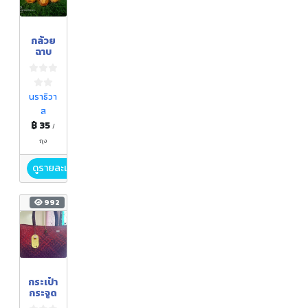
กล้วย
ฉาบ
นราธิวา
ส
฿ 35
/
ถุง
ดูรายละเอียด
992
กระเป๋า
กระจูด