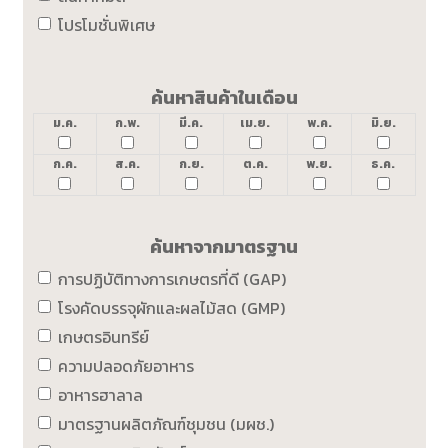
โปรโมชั่นพิเศษ
ค้นหาสินค้าในเดือน
ม.ค.
ก.พ.
มี.ค.
เม.ย.
พ.ค.
มิ.ย.
ก.ค.
ส.ค.
ก.ย.
ต.ค.
พ.ย.
ธ.ค.
ค้นหาจากมาตรฐาน
การปฏิบัติทางการเกษตรที่ดี (GAP)
โรงคัดบรรจุผักและผลไม้สด (GMP)
เกษตรอินทรีย์
ความปลอดภัยอาหาร
อาหารฮาลาล
มาตรฐานผลิตภัณฑ์ชุมชน (มผช.)