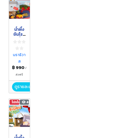
น้ำผึ้ง
ชันโรง
(เซ็ต
ของ
ขวัญ)
นราธิวา
ส
฿ 990
/
ส่งฟรี
ดูรายละเอียด
โปรโมชัน
485
น้ำผึ้ง