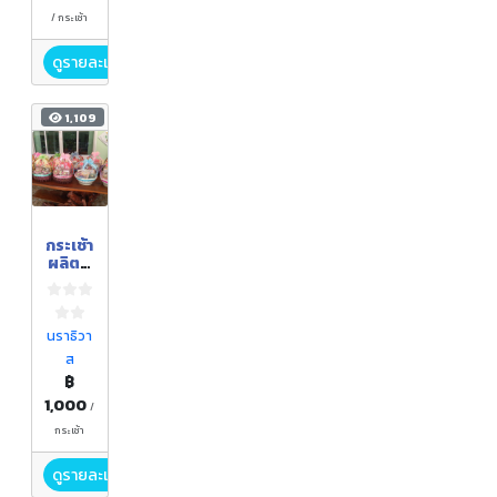
/ กระเช้า
ดูรายละเอียด
1,109
กระเช้า
ผลิตภั
ณฑ์
แปรรูป
จากลูก
หยีบูโด
นราธิวา
น้ำผึ้งบู
ส
โด ชุด
฿
กลาง
1,000
/
กระเช้า
ดูรายละเอียด