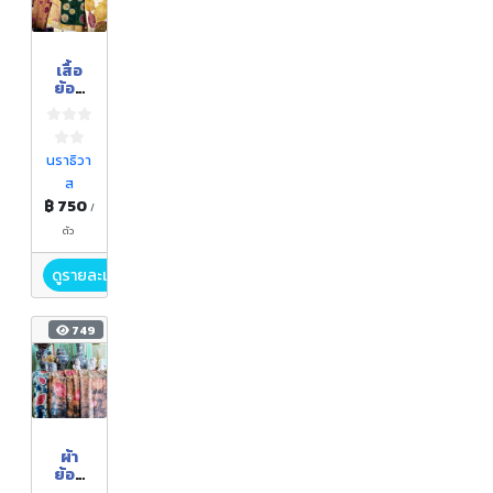
เสื้อ
ย้อม
คราม
นราธิวา
ส
฿ 750
/
ตัว
ดูรายละเอียด
749
ผ้า
ย้อม
คราม