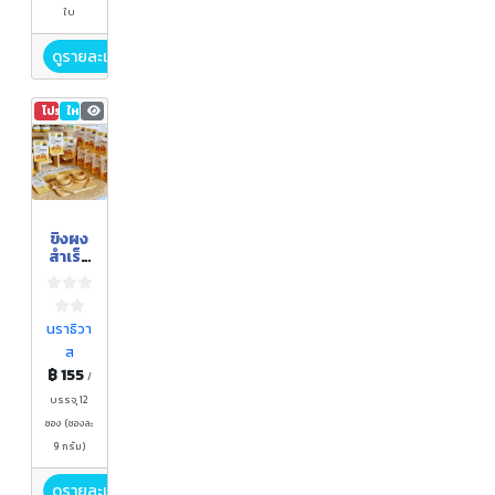
ใบ
ดูรายละเอียด
โปรโมชัน
ใหม่
810
ขิงผง
สำเร็จ
รูป
นราธิวา
ส
฿ 155
/
บรรจุ 12
ซอง (ซองละ
9 กรัม)
ดูรายละเอียด