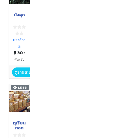
มังคุด
นราธิวา
ส
฿ 30
/
กิโลกรัม
ดูรายละเอียด
1,548
ทุเรียน
ทอด