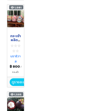
1,081
กระเช้า
ผลิตภั
ณฑ์
แปรรูป
จากลูก
หยีบูโด
นราธิวา
น้ำผึ้งบู
ส
โด ชุด
฿ 800
เล็ก
/
กระเช้า
ดูรายละเอียด
1,505