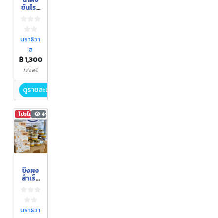
ชันโรง
(เซ็ต
พรีเมี่
ยม)
นราธิวา
ส
฿ 1,300
/ ส่งฟรี
ดูรายละเอียด
โปรโมชัน
490
ขิงผง
สำเร็จ
รูป
นราธิวา