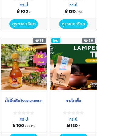
กระบี่
กระบี่
฿ 100
฿ 130
/
/ ถุง
ดูรายละเอียด
ดูรายละเอียด
73
ใหม่
80
น้ำผึ้งชันโรงสองพนา
ชาลำเพ็ง
กระบี่
กระบี่
฿ 100
฿ 120
/ 30 ml
/