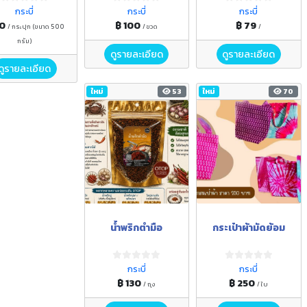
กระบี่
กระบี่
กระบี่
50
฿ 100
฿ 79
/ กระปุก (ขนาด 500
/ ขวด
/
กรัม)
ดูรายละเอียด
ดูรายละเอียด
ดูรายละเอียด
ใหม่
53
ใหม่
70
น้ำพริกตำมือ
กระเป๋าผ้ามัดย้อม
กระบี่
กระบี่
฿ 130
฿ 250
/ ถุง
/ ใบ