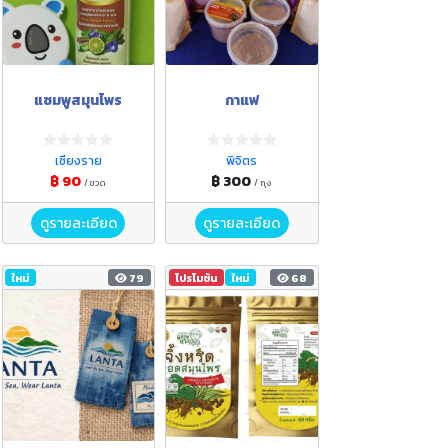
แซมพูสมุนไพร
กาแฟ
เชียงราย
พิจิตร
฿ 90
฿ 300
/ ขวด
/ ถุง
ดูรายละเอียด
ดูรายละเอียด
ใหม่
79
โปรโมชัน
ใหม่
68