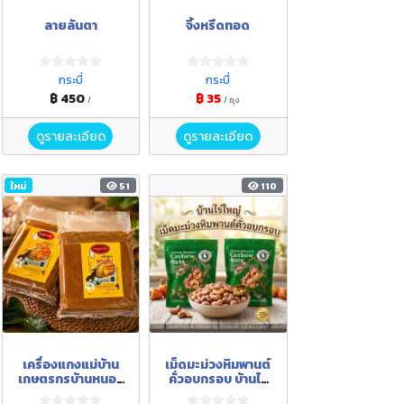
ลายลันตา
จิ้งหรีดทอด
กระบี่
กระบี่
฿ 450
฿ 35
/
/ ถุง
ดูรายละเอียด
ดูรายละเอียด
ใหม่
51
110
เครื่องแกงแม่บ้าน
เม็ดมะม่วงหิมพานต์
เกษตรกรบ้านหนอง
คั่วอบกรอบ บ้านไร่
ปง
ใหญ่