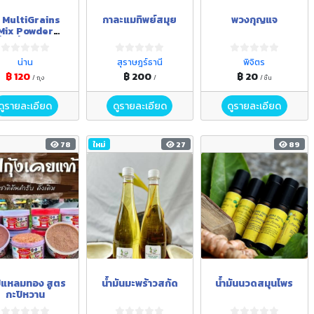
 MultiGrains
กาละแมทิพย์สมุย
พวงกุญแจ
Mix Powder
ื่องดื่มผงธัญพืช
รวมพร้อมชง)
น่าน
สุราษฎร์ธานี
พิจิตร
฿ 120
฿ 200
฿ 20
/ ถุง
/
/ ชิ้น
ดูรายละเอียด
ดูรายละเอียด
ดูรายละเอียด
78
ใหม่
27
89
ิแหลมทอง สูตร
น้ำมันมะพร้าวสกัด
น้ำมันนวดสมุนไพร
กะปิหวาน