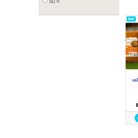
อื่น ๆ
ใหม่
เค