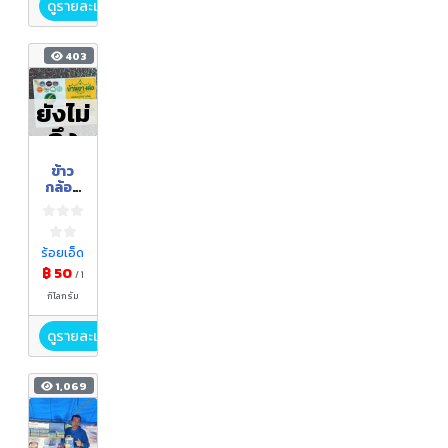
ดูรายละเอียด
403
ยังไม่
ถึง
ฤดูกา
ข้าว
ล
กล้อง
ไรซ์
เบอร์รี
ร้อยเอ็ด
฿ 50
/ 1
กิโลกรัม
ดูรายละเอียด
1,069