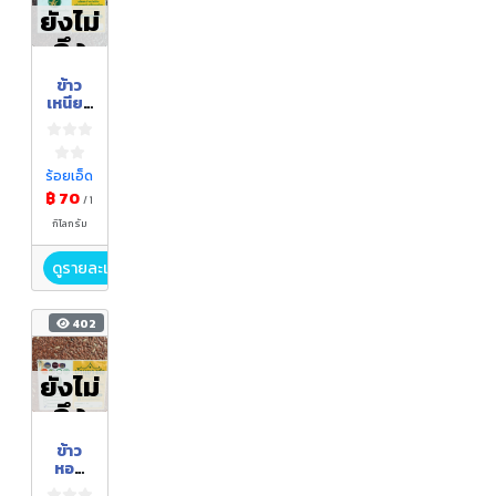
ยังไม่
ถึง
ฤดูกา
ข้าว
ล
เหนียว
ดำ
ร้อยเอ็ด
฿ 70
/ 1
กิโลกรัม
ดูรายละเอียด
402
ยังไม่
ถึง
ฤดูกา
ข้าว
ล
หอม
มะลิ