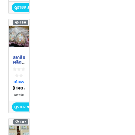
ดูรายละเอียด
480
ปลาส้ม
ผลิตภั
ณฑ์
แปรรูป
จาก
ปลานิล
ยโสธร
ปลา
฿ 140
/
ตะเพีย
น ปลา
กิโลกรัม
ไน
ดูรายละเอียด
587