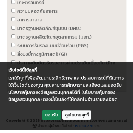
เกษตรอินทรีย์
ความปลอดภัยอาหาร
อาหารฮาลาล
มาตรฐานผลิตภัณฑ์ชุมชน (มผช.)
มาตรฐานผลิตภัณฑ์อุตสาหกรม (มอก.)
ระบบการรับรองแบบมีส่วนร่วม (PGS)
สิ่งบ่งชี้ทางภูมิศาสตร์ (GI)
ประกาศนียบัตรรับรองการผ่านประเมินเบื้องต้น (Pre
GAP)
เว็บไซต์นี้ใช้คุกกี้
เราใช้คุกกี้เพื่อพัฒนาประสิทธิภาพ และประสบการณ์ที่ดีในการ
อื่น ๆ
ใช้เว็บไซต์ของคุณ คุณสามารถศึกษารายละเอียดและยอดรับ
นโยบายคุ้มครองข้อมูลส่วนบุคคลได้ที่ (นโยบายคุ้มครอง
ข้อมูลส่วนบุคคล) ตรงนี้เป็นลิงค์ให้คลิกไปอ่านรายละเอียด
ยอมรับ
ดูนโยบายคุกกี้
Copyright © 2023 กรมส่งเสริมการเกษตร กระทรวงเกษตรและสหกรณ์
จำนวนผู้เข้าชมเว็บไซต์ :
19,838,276
ราย