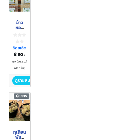
ข้าว
หอม
มะลิ
โลก
ข้าว
กล้อง
ร้อยเอ็ด
หอม
฿ 50
/
มะลิ
ถุง (บรรจุ 1
กิโลกรัม)
ดูรายละเอียด
835
ทุเรียน
พันธุ์