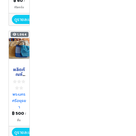
฿ 60
/
กิโลกรัม
ดูรายละเอียด
1,064
ผลิตภั
ณฑ์
จาก
เชือก
พระนคร
ศรีอยุธย
า
฿ 500
/
ชิ้น
ดูรายละเอียด