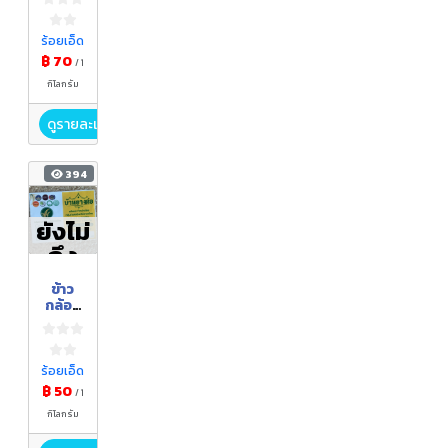
แดง
ร้อยเอ็ด
฿ 70
/ 1
กิโลกรัม
ดูรายละเอียด
394
ยังไม่
ถึง
ฤดูกา
ข้าว
ล
กล้อง
หอม
มะลิ
ร้อยเอ็ด
฿ 50
/ 1
กิโลกรัม