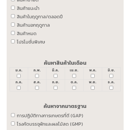
สินค้าแนะนำ
สินค้าในฤดูกาล/ตลอดปี
สินค้านอกฤดูกาล
สินค้าหมด
โปรโมชั่นพิเศษ
ค้นหาสินค้าในเดือน
ม.ค.
ก.พ.
มี.ค.
เม.ย.
พ.ค.
มิ.ย.
ก.ค.
ส.ค.
ก.ย.
ต.ค.
พ.ย.
ธ.ค.
ค้นหาจากมาตรฐาน
การปฏิบัติทางการเกษตรที่ดี (GAP)
โรงคัดบรรจุผักและผลไม้สด (GMP)