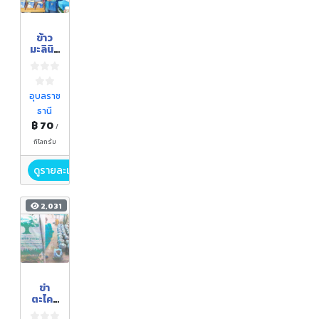
ข้าว
มะลินิล
สุรินท
ร์
อุบลราช
ธานี
฿ 70
/
กิโลกรัม
ดูรายละเอียด
2,031
ข่า
ตะไคร้
วัสดุ