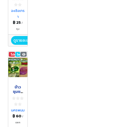
ปรับปรุ
งดิน
ดิน
ฉะเชิงเทร
พร้อม
า
ปลูก
฿ 25
/
ถุง
ดูรายละเอียด
โปรโมชัน
ใหม่
1,730
ข้าว
ชุมชน
ห้วย
ไหล่
ไรซ์
นครพนม
฿ 60
/
แพค