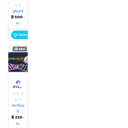
มงคล,เ
ครื่อง
ใช้ใน
สุรินทร์
ครัว
฿ 500
/
เรือน
Hand
ชิ้น
made
ดูรายละเอียด
484
ผ้า
ขาวม้า
ทอมือ
"ภูษา
ทวาร
วดี"
ปราจีนบุ
รี
฿ 220
/
ผืน