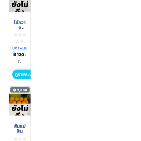
ยังไม่
ถึง
ฤดูกา
ไม้กวา
ล
ด
ขนตา
ช้าง
(ไม้กวา
ดดอก
นครพนม
แขม)
฿ 120
/
ชิ้น
ดูรายละเอียด
2,638
ยังไม่
ถึง
ฤดูกา
ส้มแม่
ล
สิน