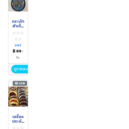
กระเป๋า
ผ้าเก็บ
พวง
กุญแจ
ปักลาย
ด้วย
แพร่
มือ
฿ 89
/
ชิ้น
ดูรายละเอียด
338
เครื่อง
ประดับ
ไม้