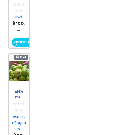
หมอน
ทอง
แพร่
฿ 100
/
กก
ดูรายละเอียด
841
ฝรั่ง
หงส์
เป่าสือ
พระนคร
ศรีอยุธย
า