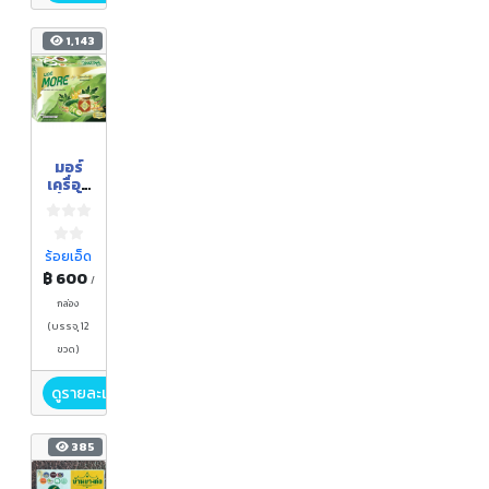
1,143
มอร์
เครื่อง
ดื่มน้ำ
มะระ
เข้มข้น
ผสม
ร้อยเอ็ด
ถั่งเช่า
฿ 600
/
กล่อง
(บรรจุ 12
ขวด)
ดูรายละเอียด
385