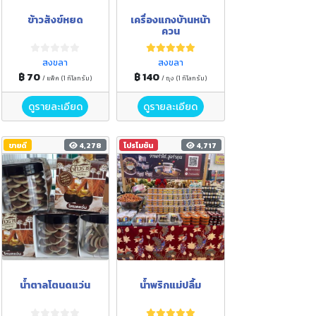
ข้าวสังข์หยด
เครื่องแกงบ้านหน้า
ควน
สงขลา
สงขลา
฿ 70
฿ 140
/ แพ็ค (1 กิโลกรัม)
/ ถุง (1 กิโลกรัม)
ดูรายละเอียด
ดูรายละเอียด
ขายดี
4,278
โปรโมชัน
4,717
น้ำตาลโตนดแว่น
น้ำพริกแม่ปลื้ม