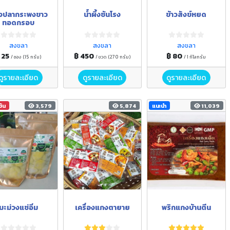
ังปลากระพงขาว
น้ำผึ้งชันโรง
ข้าวสังข์หยด
ทอดกรอบ
สงขลา
สงขลา
สงขลา
 25
฿ 450
฿ 80
/ ซอง (15 กรัม)
/ ขวด (270 กรัม)
/ 1 กิโลกรัม
ดูรายละเอียด
ดูรายละเอียด
ดูรายละเอียด
ชัน
3,579
5,874
แนะนำ
11,039
มะม่วงแช่อิ่ม
เครื่องแกงตายาย
พริกแกงบ้านตีน