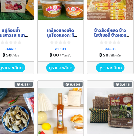
สบู่ก้อนน้ำ
เครื่องแกงเผ็ด
ข้าวสังข์หยด ข้าว
้ง&เสาวรส ขนาด
เครื่องแกงกะทิ
ไรซ์เบอรี่ ข้าวหอม
70 กรัม
เครื่องแกงส้ม ขนาด
มะลิ ข้าวกล้อง ข้า
500 กรัม
วกข.43
สงขลา
สงขลา
สงขลา
฿ 50
฿ 80
฿ 50
/ ก้อน
/ กิโลกรัม
/ กิโลกรัม
ดูรายละเอียด
ดูรายละเอียด
ดูรายละเอียด
6,574
9,909
3,646