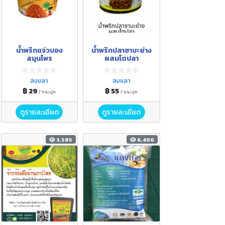
น้ำพริกแจ่วบอง
น้ำพริกปลาซาบะย่าง
สมุนไพร
ผสมไตปลา
สงขลา
สงขลา
฿ 29
฿ 55
/ กระปุก
/ กระปุก
ดูรายละเอียด
ดูรายละเอียด
3,585
6,400