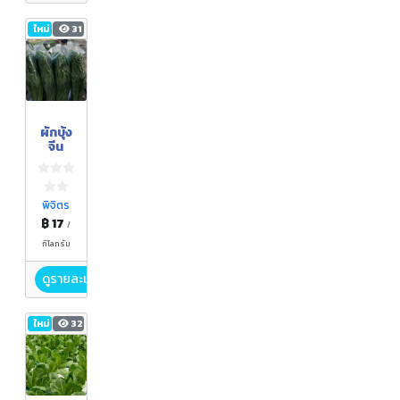
ใหม่
31
ผักบุ้ง
จีน
พิจิตร
฿ 17
/
กิโลกรัม
ดูรายละเอียด
ใหม่
32