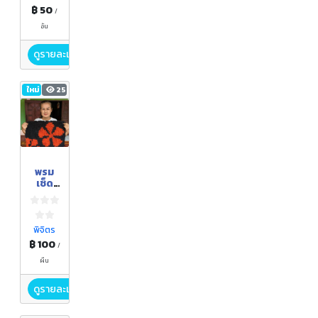
฿ 50
/
อัน
ดูรายละเอียด
ใหม่
25
พรม
เช็ด
เท้า
พิจิตร
฿ 100
/
ผืน
ดูรายละเอียด