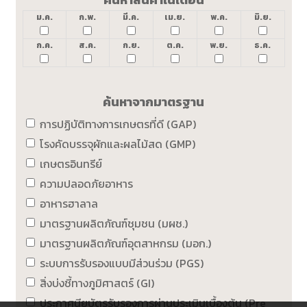
ม.ค.
ก.พ.
มี.ค.
เม.ย.
พ.ค.
มิ.ย.
ก.ค.
ส.ค.
ก.ย.
ต.ค.
พ.ย.
ธ.ค.
ค้นหาจากมาตรฐาน
การปฏิบัติทางการเกษตรที่ดี (GAP)
โรงคัดบรรจุผักและผลไม้สด (GMP)
เกษตรอินทรีย์
ความปลอดภัยอาหาร
อาหารฮาลาล
มาตรฐานผลิตภัณฑ์ชุมชน (มผช.)
มาตรฐานผลิตภัณฑ์อุตสาหกรม (มอก.)
ระบบการรับรองแบบมีส่วนร่วม (PGS)
สิ่งบ่งชี้ทางภูมิศาสตร์ (GI)
ประกาศนียบัตรรับรองการผ่านประเมินเบื้องต้น (Pre