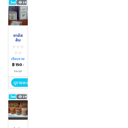
ใหม่
29
ชาอัส
สัม
เชียงราย
฿ 150
/
กระปุก
ดูรายละเอียด
ใหม่
29