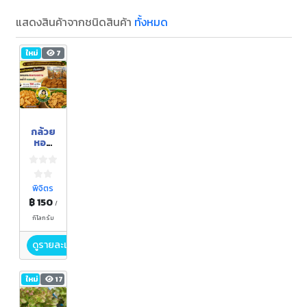
แสดงสินค้าจากชนิดสินค้า
ทั้งหมด
ใหม่
7
กล้วย
หอม
ทอง
ทอด
กรอบ
หวาน
พิจิตร
฿ 150
/
กิโลกรัม
ดูรายละเอียด
ใหม่
17