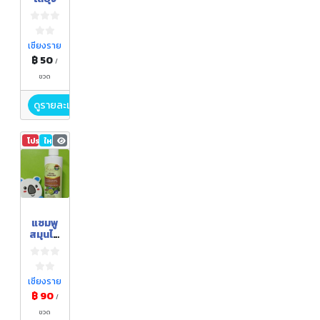
เชียงราย
฿ 50
/
ขวด
ดูรายละเอียด
โปรโมชัน
ใหม่
25
แซมพู
สมุนไพ
ร
เชียงราย
฿ 90
/
ขวด