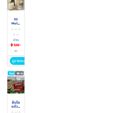
10
Multi
Grain
s Mix
Powd
er
น่าน
(เครื่อ
฿ 120
/
งดื่ม
ผง
ถุง
ธัญพืช
รวม
ดูรายละเอียด
พร้อม
ชง)
ใหม่
41
ส้มโอ
แก้วสี่
รส