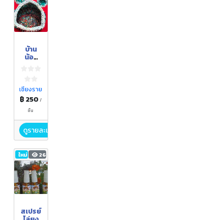
บ้าน
น้อง
เเมว
เชียงราย
฿ 250
/
ชิ้น
ดูรายละเอียด
ใหม่
26
สเปรย์
ไล่ยุง