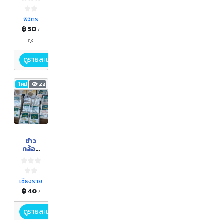
โปนิกส์
"กรีน
โอ๊ค"
พิจิตร
฿ 50
/
ถุง
ดูรายละเอียด
ใหม่
22
ข้าว
กล้อง
อิ่มใจ
เชียงราย
฿ 40
/
ดูรายละเอียด