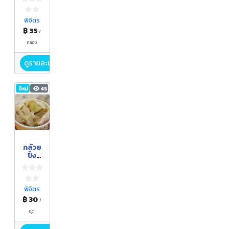
พิจิตร
฿ 35
/
กล่อง
ดูรายละเอียด
ใหม่
45
กล้วย
ปิ้ง
ลาวา
ภูเขาไ
ฟ
พิจิตร
฿ 30
/
ชุด