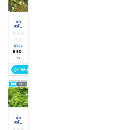
ผัก
สลัด
ไฮโดร
โปนิกส์
"เรด
โอ๊ค"
พิจิตร
฿ 50
/
ถุง
ดูรายละเอียด
ใหม่
13
ผัก
สลัด
ไฮโดร