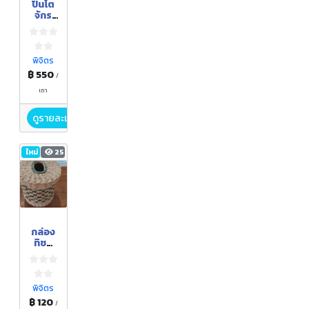
ปิ่นโต
จักร
สาน
พิจิตร
฿ 550
/
เถา
ดูรายละเอียด
ใหม่
25
กล่อง
ทิชชู
ผักตบ
พิจิตร
฿ 120
/