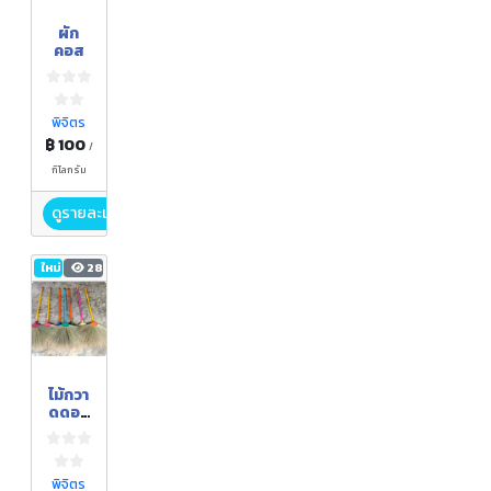
ผัก
คอส
พิจิตร
฿ 100
/
กิโลกรัม
ดูรายละเอียด
ใหม่
28
ไม้กวา
ดดอก
หญ้า
พิจิตร