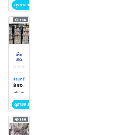
ดูรายละเอียด
306
เห็ด
สด
สุรินทร์
฿ 80
/
กิโลกรัม
ดูรายละเอียด
268