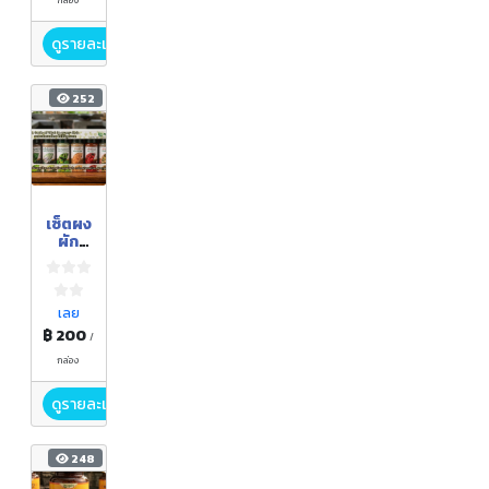
ดูรายละเอียด
252
เซ็ตผง
ผัก
สมุนไพ
ร
สำหรับ
ปรุง
เลย
อาหาร
฿ 200
/
กล่อง
ดูรายละเอียด
248