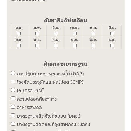
ค้นหาสินค้าในเดือน
ม.ค.
ก.พ.
มี.ค.
เม.ย.
พ.ค.
มิ.ย.
ก.ค.
ส.ค.
ก.ย.
ต.ค.
พ.ย.
ธ.ค.
ค้นหาจากมาตรฐาน
การปฏิบัติทางการเกษตรที่ดี (GAP)
โรงคัดบรรจุผักและผลไม้สด (GMP)
เกษตรอินทรีย์
ความปลอดภัยอาหาร
อาหารฮาลาล
มาตรฐานผลิตภัณฑ์ชุมชน (มผช.)
มาตรฐานผลิตภัณฑ์อุตสาหกรม (มอก.)