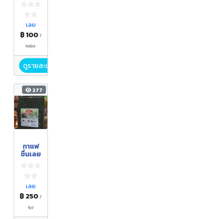
ย่านาง
ภูคำ
(ผง)
สูตร
เลย
ลด
฿ 100
/
โซเดีย
ม
กล่อง
ดูรายละเอียด
277
กาแฟ
ชื่นเลย
เลย
฿ 250
/
ถุง