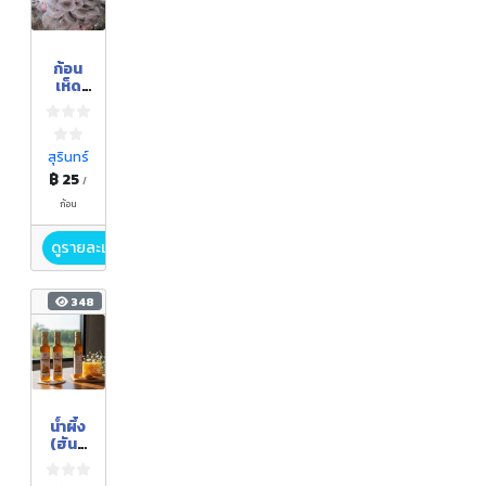
ก้อน
เห็ด
จาก
ฟาง
ข้าว
สุรินทร์
฿ 25
/
ก้อน
ดูรายละเอียด
348
น้ำผึ้ง
(ฮันนี
วีนี
การ์)