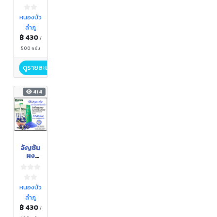
ผง
ตรา
กอเงิน
หนองบัว
ฟาร์ม
ลำภู
ขนาด
฿ 430
500
/
กรัม
500 กรัม
ดูรายละเอียด
414
อัญชัน
ผง
ตรา
กอเงิน
ฟาร์ม
ขนาด
หนองบัว
500
ลำภู
กรัม
฿ 430
/