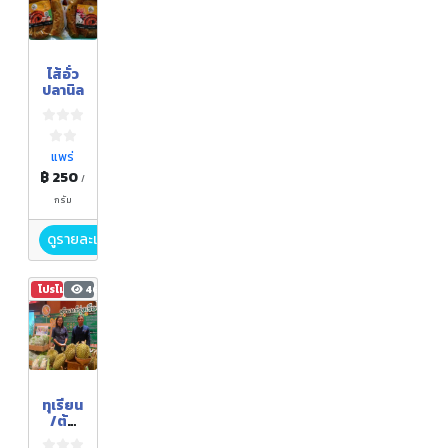
ไส้อั่ว
ปลานิล
แพร่
฿ 250
/
กรัม
ดูรายละเอียด
โปรโมชัน
465
ทุเรียน
/ต้น
พันธุ์