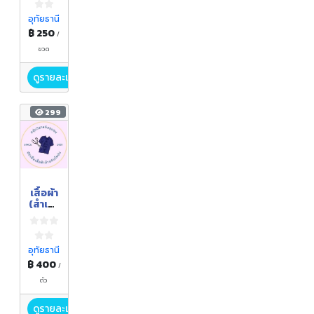
อุทัยธานี
฿ 250
/
ขวด
ดูรายละเอียด
299
เสื้อผ้า
(สำเร็จ
รูปหรือ
สั่งตัด
ตาม
แบบ)
อุทัยธานี
฿ 400
/
ตัว
ดูรายละเอียด