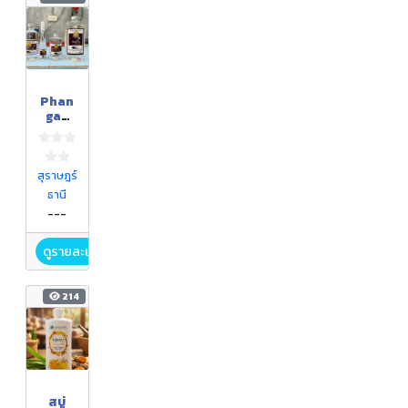
Phan
gan
cocon
ut oil
น้ำมัน
มะพร้า
สุราษฎร์
วสกัด
ธานี
เย็น
---
บ้าน
โฉลก
หลำ
ดูรายละเอียด
214
สบู่