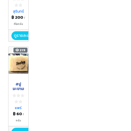
ทุเรียน
สุรินทร์
฿ 200
/
กิโลกรัม
ดูรายละเอียด
219
สบู่
มะขาม
แพร่
฿ 60
/
กรัม