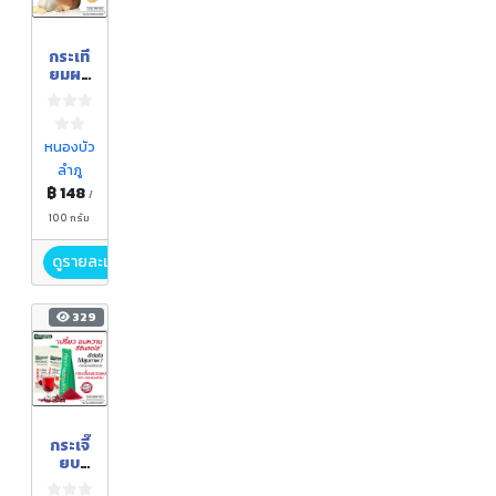
กระเที
ยมผง
ตรา
กอเงิน
ฟาร์ม
ขนาด
หนองบัว
100
ลำภู
กรัม
฿ 148
/
100 กรัม
ดูรายละเอียด
329
กระเจี๊
ยบ
แดง