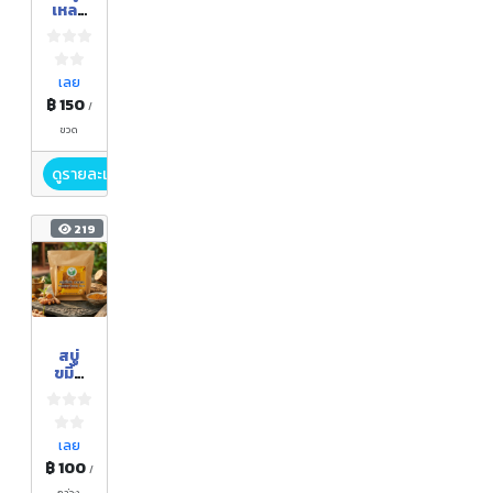
เหลว
ไพล
และ
ขมิ้น
เลย
฿ 150
/
ขวด
ดูรายละเอียด
219
สบู่
ขมิ้น
ชัน ทา
นาคา
เลย
฿ 100
/
กล่อง