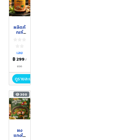
ผลิตภั
ณฑ์
เสริม
อาหาร
ขมิ้นขา
ว ตรา
เลย
ภูคำ
฿ 299
/
ขวด
ดูรายละเอียด
300
ผง
แกงใบ