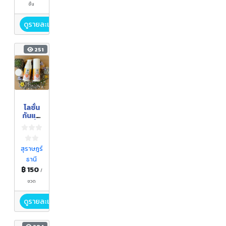
ชิ้น
ดูรายละเอียด
251
โลชั่น
กันแด
ดขมิ้น
สุราษฎร์
ธานี
฿ 150
/
ขวด
ดูรายละเอียด