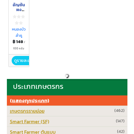
อัญชัน
ผง
ตรา
กอเงิน
ฟาร์ม
ขนาด
หนองบัว
100
ลำภู
กรัม
฿ 148
/
100 กรัม
ดูรายละเอียด
ประเภทเกษตรกร
(แสดงทุกประเภท)
เกษตรกรรายย่อย
(462)
Smart Farmer (SF)
(147)
Smart Farmer ต้นแบบ
(42)