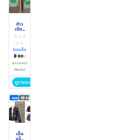
ข้าว
เขียว
ระยะ
น้ำนม
หอม
มะลิ
ร้อยเอ็ด
฿ 80
/
ถุง (บรรจุ 1
กิโลกรัม)
ดูรายละเอียด
แนะนำ
368
เสื้อ
แจ็ค