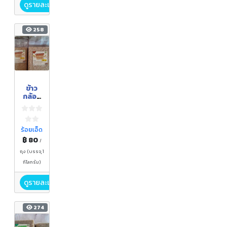
ดูรายละเอียด
258
ข้าว
กล้อง
งอก
หอม
มะลิ
ร้อยเอ็ด
฿ 80
/
ถุง (บรรจุ 1
กิโลกรัม)
ดูรายละเอียด
274