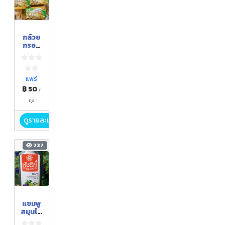
กล้วย
กรอบ
สอดไ
ส้
มะขาม
แพร่
฿ 50
/
ถุง
ดูรายละเอียด
237
แชมพู
สมุนไพ
ร