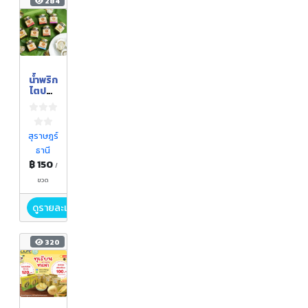
284
น้ำพริก
ไตปลา
หอย
นางรม
สุราษฎร์
ธานี
฿ 150
/
ขวด
ดูรายละเอียด
320