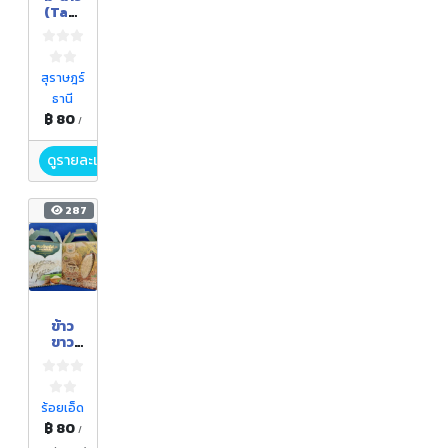
(Tahi
ti
Lime)
สุราษฎร์
ธานี
฿ 80
/
ดูรายละเอียด
287
ข้าว
ขาว
หอม
มะลิ
อินทรี
ย์
ร้อยเอ็ด
฿ 80
/