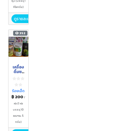
ถุง (บรรจุ 1
กิโลกรัม)
ดูรายละเอียด
352
เครื่อง
ดื่มชา
เขียว
จากใบ
ข้าว
หอม
ร้อยเอ็ด
มะลิ
฿ 200
/
ตรา
หอมใบ
ห่อ (1 ห่อ
ข้าว
บรรจุ 10
ซองๆละ 5
กรัม)