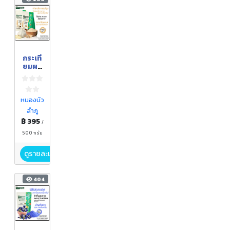
กระเที
ยมผง
ตรา
กอเงิน
ฟาร์ม
ขนาด
หนองบัว
500
ลำภู
กรัม
฿ 395
/
500 กรัม
ดูรายละเอียด
404