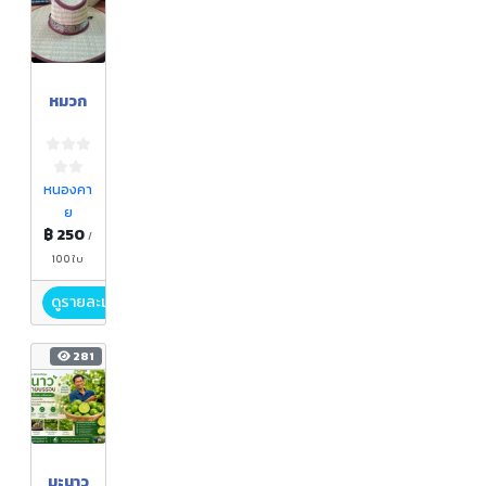
หมวก
หนองคา
ย
฿ 250
/
100 ใบ
ดูรายละเอียด
281
มะนาว