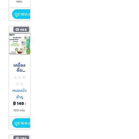
กล่อง
ดูรายละเอียด
466
เครื่อง
ดื่ม
กล้วย
ผง
สำเร็จ
รูป
หนองบัว
ตรา
ลำภู
กอเงิน
฿ 148
ฟาร์ม
/
ขนาด
100 กรัม
100
กรัม
ดูรายละเอียด
286