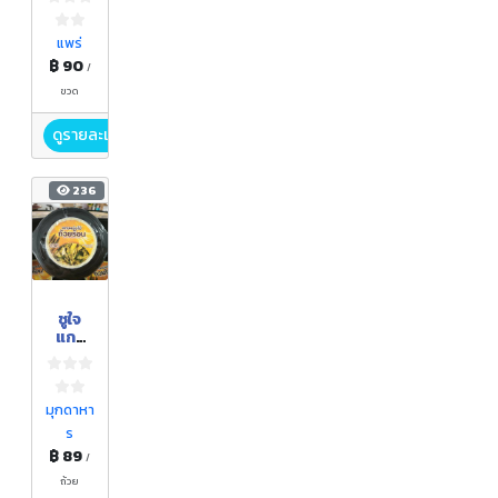
แพร่
฿ 90
/
ขวด
ดูรายละเอียด
236
ชูใจ
แกง
หน่อไม้
ถ้วย
ร้อน /
CHUJ
มุกดาหา
AI
ร
HOT
฿ 89
CUP
/
BAMB
ถ้วย
OO