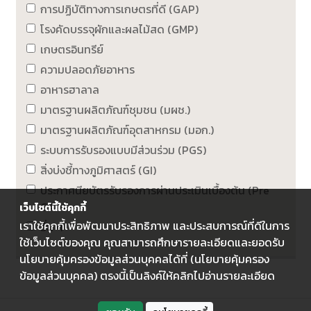
การปฏิบัติทางการเกษตรที่ดี (GAP)
โรงคัดบรรจุผักและผลไม้สด (GMP)
เกษตรอินทรีย์
ความปลอดภัยอาหาร
อาหารฮาลาล
มาตรฐานผลิตภัณฑ์ชุมชน (มผช.)
มาตรฐานผลิตภัณฑ์อุตสาหกรม (มอก.)
ระบบการรับรองแบบมีส่วนร่วม (PGS)
สิ่งบ่งชี้ทางภูมิศาสตร์ (GI)
ประกาศนียบัตรรับรองการผ่านประเมินเบื้องต้น (Pre
GAP)
เว็บไซต์นี้ใช้คุกกี้
เราใช้คุกกี้เพื่อพัฒนาประสิทธิภาพ และประสบการณ์ที่ดีในการ
อื่น ๆ
ใช้เว็บไซต์ของคุณ คุณสามารถศึกษารายละเอียดและยอดรับ
นโยบายคุ้มครองข้อมูลส่วนบุคคลได้ที่ (นโยบายคุ้มครอง
ข้อมูลส่วนบุคคล) ตรงนี้เป็นลิงค์ให้คลิกไปอ่านรายละเอียด