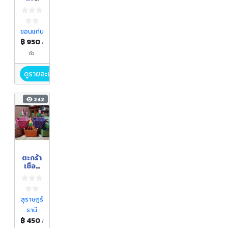
เก็ท
ขอนแก่น
฿ 950
/
ตัว
ดูรายละเอียด
242
ตะกร้า
เชือก
ร่ม
สุราษฎร์
ธานี
฿ 450
/