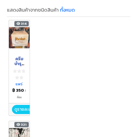
แสดงสินค้าจากชนิดสินค้า
ทั้งหมด
314
ครีม
บำรุง
หน้า
กวาวเ
ครือ ใบ
บัวบก
แพร่
สำหรับ
฿ 350
/
ผิวแพ้
ง่าย
ก้อน
ดูรายละเอียด
321