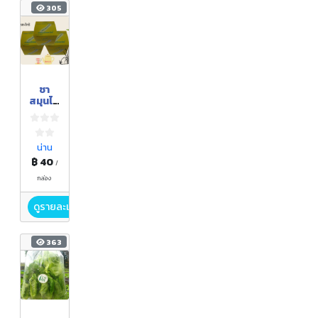
305
ชา
สมุนไพ
ร
ตะไคร้
น่าน
฿ 40
/
กล่อง
ดูรายละเอียด
363