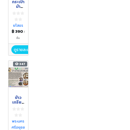
กระเป๋า
ม้า
ขาวม้า
ยโสธร
฿ 390
/
ชิ้น
ดูรายละเอียด
347
ข้าว
เกรียบ
เห็ดตับ
เต่า
พระนคร
ศรีอยุธย