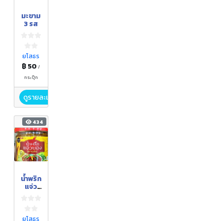
มะขาม
3 รส
ยโสธร
฿ 50
/
กระปุ๊ก
ดูรายละเอียด
434
น้ำพริก
แจ่ว
บอง
ยโสธร