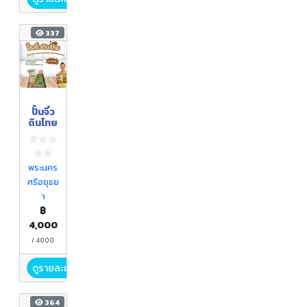
337
ปั้นจิ๋ว
ดินไทย
พระนคร
ศรีอยุธย
า
฿
4,000
/ 4000
ดูรายละเอียด
364