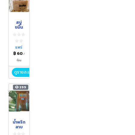
สบู่
ขมิ้น
แพร่
฿ 60
/
ก้อน
ดูรายละเอียด
299
น้ำพริก
ลาบ