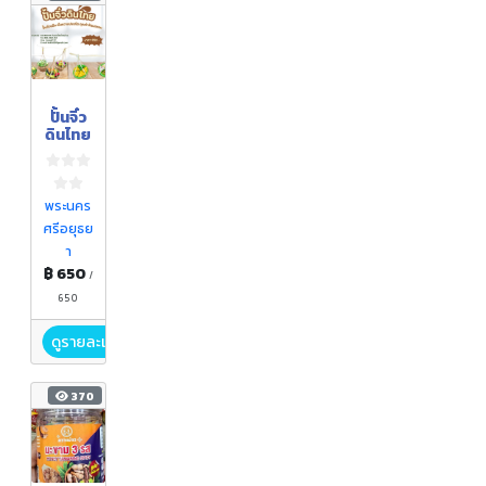
ปั้นจิ๋ว
ดินไทย
พระนคร
ศรีอยุธย
า
฿ 650
/
650
ดูรายละเอียด
370