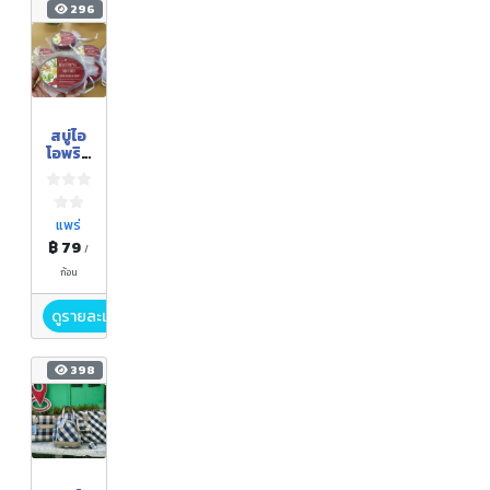
296
สบู่ไอ
โอพริก
อบ
สมุนไพ
ร
แพร่
฿ 79
/
ก้อน
ดูรายละเอียด
398