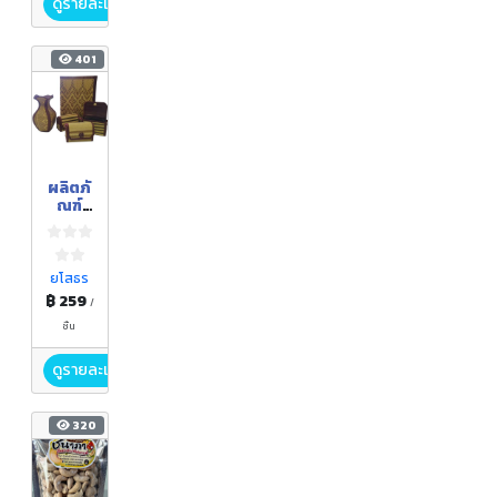
ดูรายละเอียด
401
ผลิตภั
ณฑ์
จากกก
ยโสธร
฿ 259
/
ชิ้น
ดูรายละเอียด
320