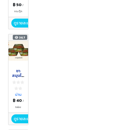
฿ 50
/
กระปุ๊ก
ดูรายละเอียด
367
ชา
สมุนไพ
รขิง
น่าน
฿ 40
/
กล่อง
ดูรายละเอียด