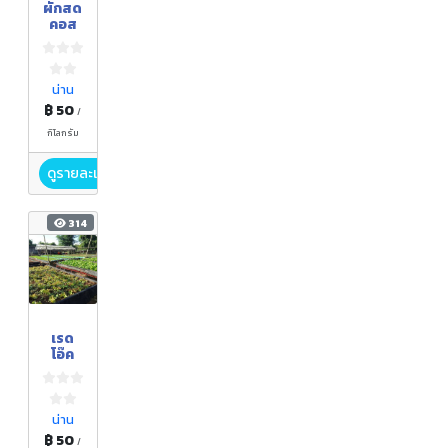
ผักสด
คอส
น่าน
฿ 50
/
กิโลกรัม
ดูรายละเอียด
314
เรด
โอ๊ค
น่าน
฿ 50
/