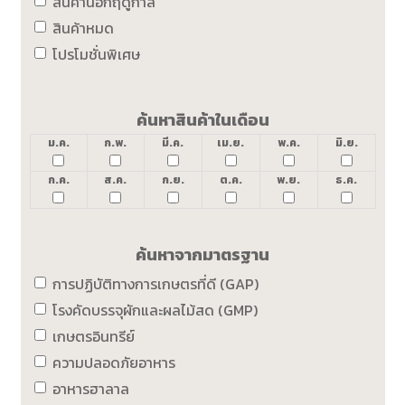
สินค้านอกฤดูกาล
สินค้าหมด
โปรโมชั่นพิเศษ
ค้นหาสินค้าในเดือน
ม.ค.
ก.พ.
มี.ค.
เม.ย.
พ.ค.
มิ.ย.
ก.ค.
ส.ค.
ก.ย.
ต.ค.
พ.ย.
ธ.ค.
ค้นหาจากมาตรฐาน
การปฏิบัติทางการเกษตรที่ดี (GAP)
โรงคัดบรรจุผักและผลไม้สด (GMP)
เกษตรอินทรีย์
ความปลอดภัยอาหาร
อาหารฮาลาล