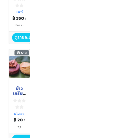
แพร่
฿ 350
/
กิโลกรัม
ดูรายละเอียด
513
ข้าว
เกรียบ
ว่าว
(ข้าว
โป่ง
อีสาน)
ยโสธร
฿ 20
/
ถุง