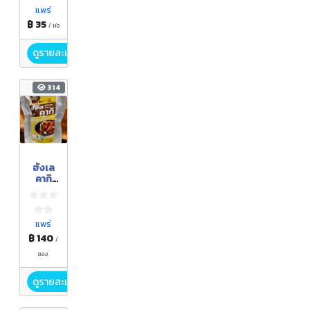
แพร่
฿ 35
/ ห่อ
ดูรายละเอียด
314
ฮังเล
คากิ
พร้อม
ทาน
แพร่
฿ 140
/
ซอง
ดูรายละเอียด