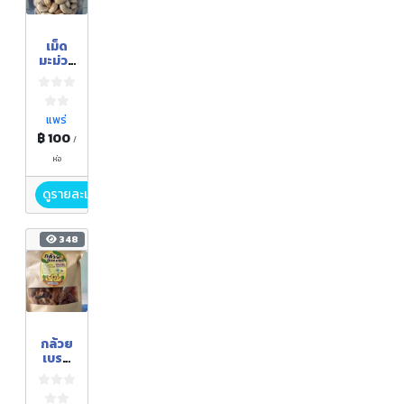
เม็ด
มะม่วง
หิมพาน
ต์อบ
เกลือ
แพร่
฿ 100
/
ห่อ
ดูรายละเอียด
348
กล้วย
เบรค
แตก