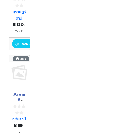
นทร์
สุราษฎร์
ธานี
฿ 120
/
กิโลกรัม
ดูรายละเอียด
387
Arom
a
Fresh
ส้มซ่า
อุทัยธานี
฿ 59
/
ขวด