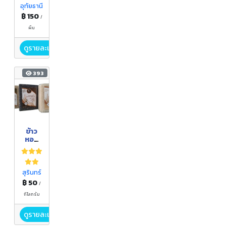
อุทัยธานี
฿ 150
/
ผืน
ดูรายละเอียด
393
ข้าว
หอม
มะลิ
สุรินท
ร์
สุรินทร์
฿ 50
/
กิโลกรัม
ดูรายละเอียด