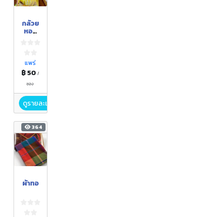
กล้วย
หอม
ทอง
ซีเรียล
แพร่
฿ 50
/
ซอง
ดูรายละเอียด
364
ผ้าทอ