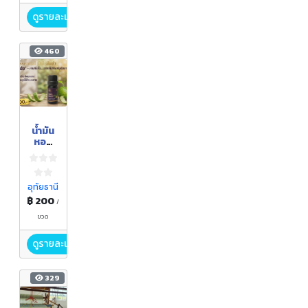
ดูรายละเอียด
460
น้ำมัน
หอม
ระเหย
ส้มซ่า
อุทัยธานี
฿ 200
/
ขวด
ดูรายละเอียด
329