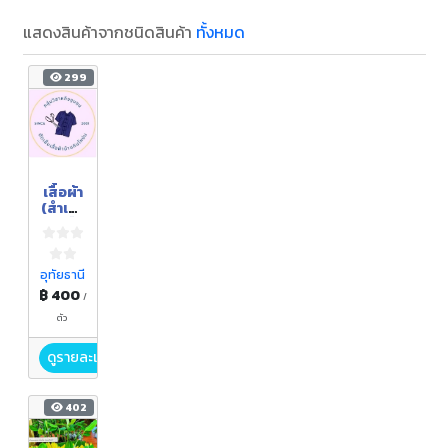
แสดงสินค้าจากชนิดสินค้า
ทั้งหมด
299
เสื้อผ้า
(สำเร็จ
รูปหรือ
สั่งตัด
ตาม
แบบ)
อุทัยธานี
฿ 400
/
ตัว
ดูรายละเอียด
402