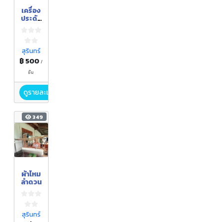
เครื่อง
ประดับ
ไม้
มงคล,เ
ครื่อง
ใช้ใน
สุรินทร์
ครัว
฿ 500
/
เรือน
Hand
ชิ้น
made
ดูรายละเอียด
349
ผ้าไหม
ลำดวน
สุรินทร์