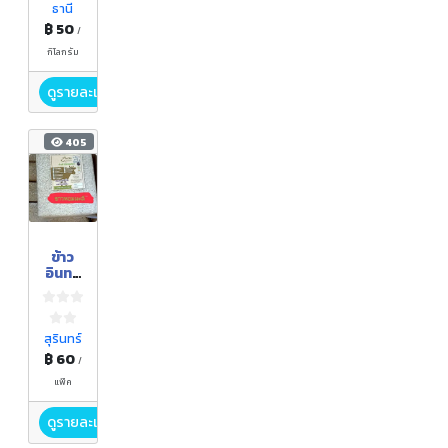
ธานี
฿ 50
/
กิโลกรัม
ดูรายละเอียด
405
ข้าว
อินทรี
ย์/
ผลิตภั
ณฑ์
อินทรี
สุรินทร์
ย์
฿ 60
/
แพ๊ค
ดูรายละเอียด