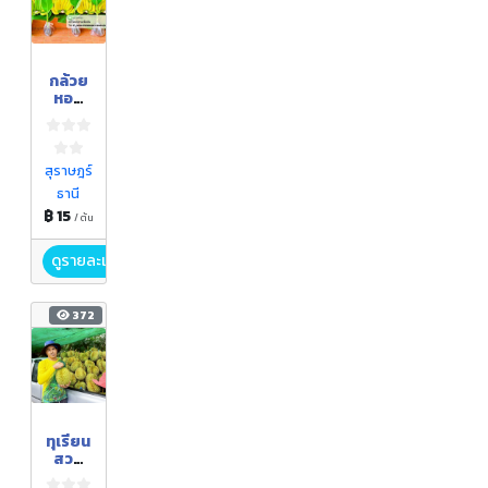
กล้วย
หอม
ทอง
สุราษฎร์
ธานี
฿ 15
/ ต้น
ดูรายละเอียด
372
ทุเรียน
สวน
ลุงริ