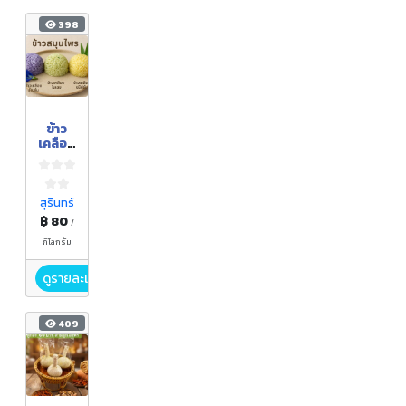
398
ข้าว
เคลือบ
สมุนไพ
ร
สุรินทร์
฿ 80
/
กิโลกรัม
ดูรายละเอียด
409