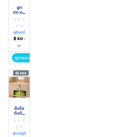
ลูก
ประคบ
สมุนไพ
ร
สุรินทร์
฿ 60
/
ลูก
ดูรายละเอียด
496
ส้มโอ
ทับทิม
สยาม
สุราษฎร์