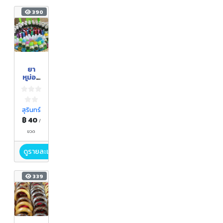
390
ยา
หม่อง
น้ำมัน
นวด
สมุนไพ
ร
สุรินทร์
฿ 40
/
ขวด
ดูรายละเอียด
339