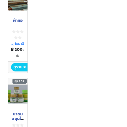
ผ้าทอ
อุทัยธานี
฿ 200
/
ผืน
ดูรายละเอียด
302
ยาดม
สมุนไพ
ร ยา