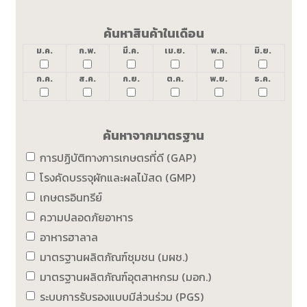
ค้นหาสินค้าในเดือน
ม.ค.
ก.พ.
มี.ค.
เม.ย.
พ.ค.
มิ.ย.
ก.ค.
ส.ค.
ก.ย.
ต.ค.
พ.ย.
ธ.ค.
ค้นหาจากมาตรฐาน
การปฏิบัติทางการเกษตรที่ดี (GAP)
โรงคัดบรรจุผักและผลไม้สด (GMP)
เกษตรอินทรีย์
ความปลอดภัยอาหาร
อาหารฮาลาล
มาตรฐานผลิตภัณฑ์ชุมชน (มผช.)
มาตรฐานผลิตภัณฑ์อุตสาหกรม (มอก.)
ระบบการรับรองแบบมีส่วนร่วม (PGS)