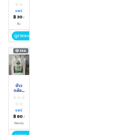
หม่อง
สมุนไพ
ร
แพร่
฿ 30
/
ชิ้น
ดูรายละเอียด
356
ข้าว
กล้อง
งอก 3
สี
แพร่
฿ 80
/
กิโลกรัม