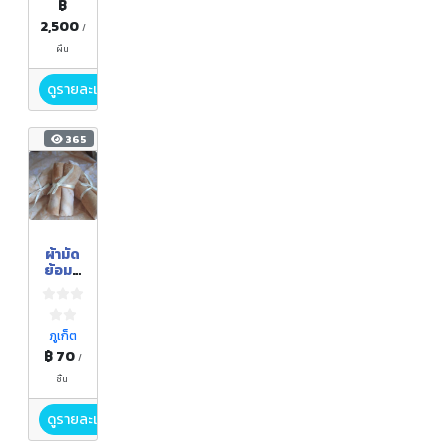
฿
2,500
/
ผืน
ดูรายละเอียด
365
ผ้ามัด
ย้อมสี
ธรรมช
าติ
ภูเก็ต
฿ 70
/
ชิ้น
ดูรายละเอียด