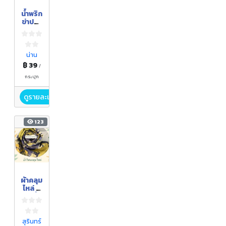
น้ำพริก
ข่าปลา
ย่าง
น่าน
฿ 39
/
กระปุก
ดูรายละเอียด
123
ผ้าคลุม
ไหล่ อี
โค่ปริ้น
สุรินทร์