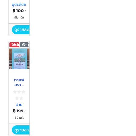
อุตรดิตถ์
฿ 100
/
กิโลกรัม
ดูรายละเอียด
โปรโมชัน
117
กาแฟ
อราบิ
ก้า/โร
บัสต้า
คั่ว/คั่ว
บด
น่าน
฿ 199
/
150 กรัม
ดูรายละเอียด