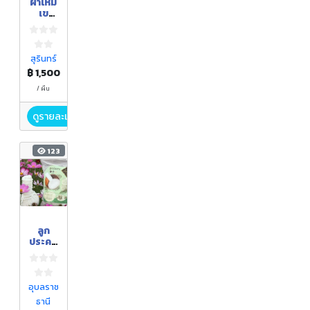
ผ้าไหม
เข
วาสินริ
นทร์
สุรินทร์
฿ 1,500
/ ผืน
ดูรายละเอียด
123
ลูก
ประคบ
สมุนไพ
ร
อุบลราช
ธานี