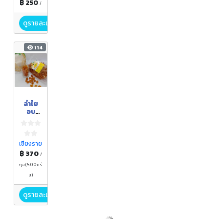
฿ 250
/
ดูรายละเอียด
114
ลำไย
อบ
แห้ง
เชียงราย
฿ 370
/
ถุง(500กรั
ม)
ดูรายละเอียด