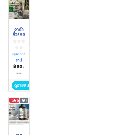
งาดำ
คั่ว/บด
อุบลราช
ธานี
฿ 50
/
กรัม
ดูรายละเอียด
โปรโมชัน
118