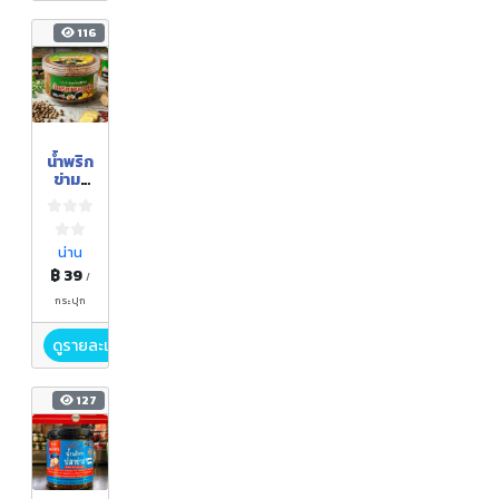
116
น้ำพริก
ข่ามะ
แขว่น
น่าน
฿ 39
/
กระปุก
ดูรายละเอียด
127