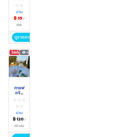
ง
น่าน
฿ 35
/
100
ดูรายละเอียด
โปรโมชัน
118
​กาแฟ
ดริป
(Drip
Coffe
e)
น่าน
฿ 120
/
20 กรัม