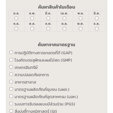
ค้นหาสินค้าในเดือน
ม.ค.
ก.พ.
มี.ค.
เม.ย.
พ.ค.
มิ.ย.
ก.ค.
ส.ค.
ก.ย.
ต.ค.
พ.ย.
ธ.ค.
ค้นหาจากมาตรฐาน
การปฏิบัติทางการเกษตรที่ดี (GAP)
โรงคัดบรรจุผักและผลไม้สด (GMP)
เกษตรอินทรีย์
ความปลอดภัยอาหาร
อาหารฮาลาล
มาตรฐานผลิตภัณฑ์ชุมชน (มผช.)
มาตรฐานผลิตภัณฑ์อุตสาหกรม (มอก.)
ระบบการรับรองแบบมีส่วนร่วม (PGS)
สิ่งบ่งชี้ทางภูมิศาสตร์ (GI)