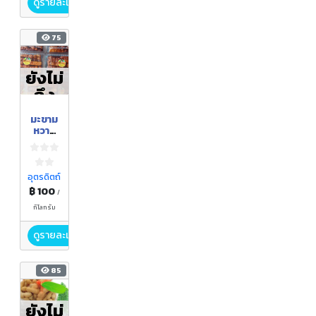
ดูรายละเอียด
75
ยังไม่
ถึง
ฤดูกา
มะขาม
ล
หวาน
ศรีชม
ภู
อุตรดิตถ์
฿ 100
/
กิโลกรัม
ดูรายละเอียด
85
ยังไม่