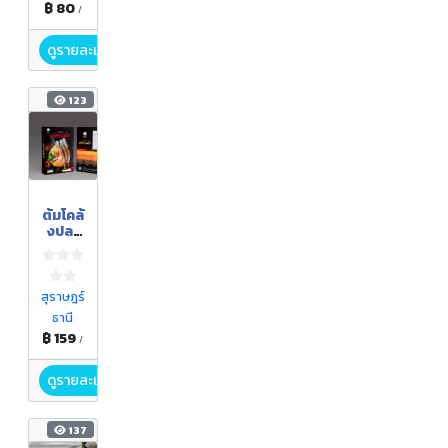
฿ 80
/
ดูรายละเอียด
123
ต้มโคล้
งปลา
เม็ง
สุราษฎร์
ธานี
฿ 159
/
ดูรายละเอียด
137