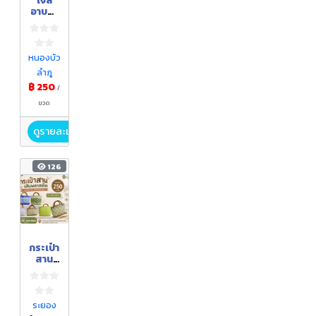
เจล
อาบน้ำ
ข้าว
และ
มะขาม
ป้อม
หนองบัว
ลำภู
฿ 250
/
ขวด
ดูรายละเอียด
126
กระเป๋า
สาน
เส้น
พลาส
ติก
ระยอง