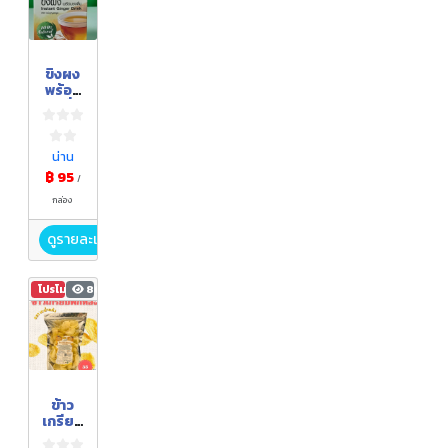
ขิงผง
พร้อม
ชงดื่ม
น่าน
฿ 95
/
กล่อง
ดูรายละเอียด
โปรโมชัน
86
ข้าว
เกรียบ
ฟักทอ