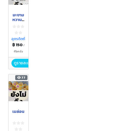
ถึง
ฤดูกา
มะขาม
ล
หวานสี
ทอง
อุตรดิตถ์
฿ 150
/
กิโลกรัม
ดูรายละเอียด
77
ยังไม่
ถึง
ฤดูกา
เมล่อน
ล